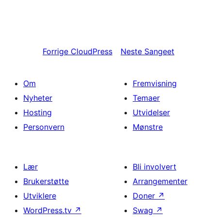
Forrige
CloudPress
Neste
Sangeet
Om
Fremvisning
Nyheter
Temaer
Hosting
Utvidelser
Personvern
Mønstre
Lær
Bli involvert
Brukerstøtte
Arrangementer
Utviklere
Doner
↗
WordPress.tv
↗
Swag
↗