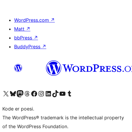
WordPress.com
↗
Matt
↗
bbPress
↗
BuddyPress
↗
Besøk vår konto på X
Visit our Bluesky account
Besøk vår Mastodon-konto
Visit our Threads account
Besøk vår Facebook-side
Besøk vår Instagram-konto
Besøk vår LinkedIn-konto
Visit our TikTok account
Visit our YouTube channel
Visit our Tumblr account
Kode er poesi.
The WordPress® trademark is the intellectual property
of the WordPress Foundation.