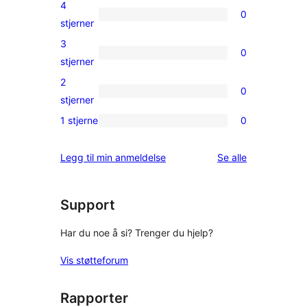
5-
4
0
star
0
stjerner
reviews
4-
3
0
star
0
stjerner
reviews
3-
2
0
star
0
stjerner
reviews
2-
1 stjerne
0
0
star
1-
reviews
omtalene
Legg til min anmeldelse
Se alle
star
reviews
Support
Har du noe å si? Trenger du hjelp?
Vis støtteforum
Rapporter