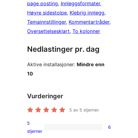
page posting
, 
Innleggsformater
, 
Høyre sidestolpe
, 
Klebrig innlegg
, 
Temainnstillinger
, 
Kommentartråder
, 
Oversettelsesklart
, 
To kolonner
Nedlastinger pr. dag
Aktive installasjoner:
Mindre enn
10
Vurderinger
5
av 5 stjerner.
5
6
6
stjerner