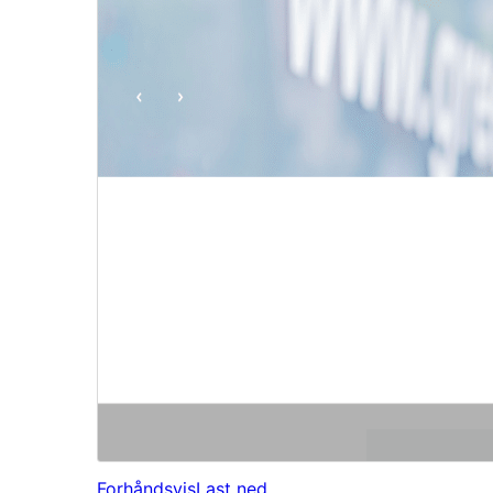
Forhåndsvis
Last ned