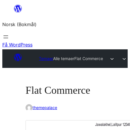
Hopp
til
Norsk (Bokmål)
innhold
Få WordPress
Temaer
Alle temaer
Flat Commerce
Flat Commerce
themepalace