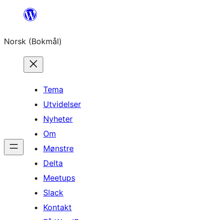
Hopp
til
Norsk (Bokmål)
innhold
Tema
Utvidelser
Nyheter
Om
Mønstre
Delta
Meetups
Slack
Kontakt