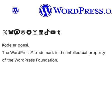
Besøk vår konto på X
Visit our Bluesky account
Besøk vår Mastodon-konto
Visit our Threads account
Besøk vår Facebook-side
Besøk vår Instagram-konto
Besøk vår LinkedIn-konto
Visit our TikTok account
Visit our YouTube channel
Visit our Tumblr account
Kode er poesi.
The WordPress® trademark is the intellectual property
of the WordPress Foundation.