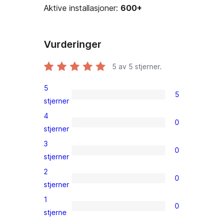
Aktive installasjoner:
600+
Vurderinger
5
av 5 stjerner.
5
5
5
stjerner
5-
4
0
star
0
stjerner
reviews
4-
3
0
star
0
stjerner
reviews
3-
2
0
star
0
stjerner
reviews
2-
1
0
star
0
stjerne
reviews