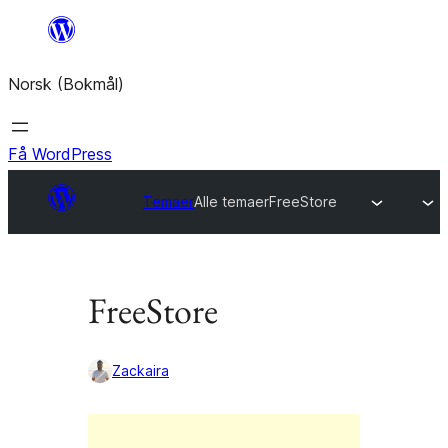
Hopp
til
Norsk (Bokmål)
innhold
Få WordPress
Temaer
Alle temaer
FreeStore
FreeStore
Zackaira