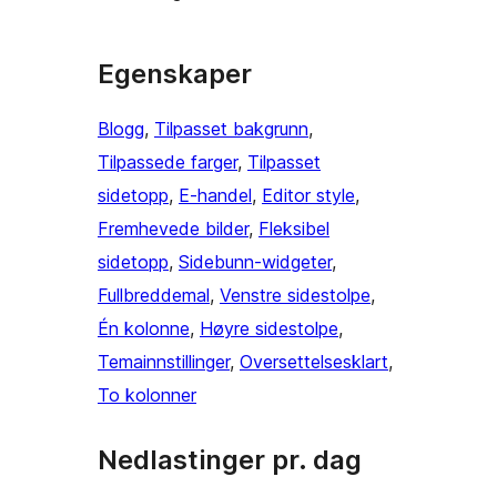
Egenskaper
Blogg
, 
Tilpasset bakgrunn
, 
Tilpassede farger
, 
Tilpasset
sidetopp
, 
E-handel
, 
Editor style
, 
Fremhevede bilder
, 
Fleksibel
sidetopp
, 
Sidebunn-widgeter
, 
Fullbreddemal
, 
Venstre sidestolpe
, 
Én kolonne
, 
Høyre sidestolpe
, 
Temainnstillinger
, 
Oversettelsesklart
, 
To kolonner
Nedlastinger pr. dag