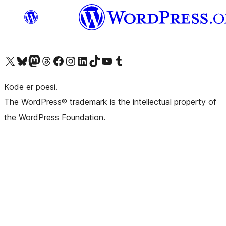
Besøk vår konto på X
Visit our Bluesky account
Besøk vår Mastodon-konto
Visit our Threads account
Besøk vår Facebook-side
Besøk vår Instagram-konto
Besøk vår LinkedIn-konto
Visit our TikTok account
Visit our YouTube channel
Visit our Tumblr account
Kode er poesi.
The WordPress® trademark is the intellectual property of
the WordPress Foundation.