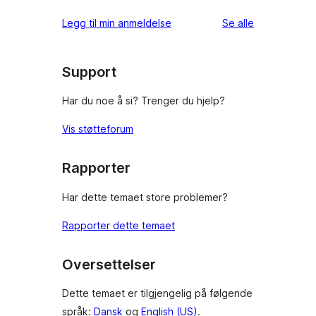
1-
star
omtalene
Legg til min anmeldelse
Se alle
reviews
Support
Har du noe å si? Trenger du hjelp?
Vis støtteforum
Rapporter
Har dette temaet store problemer?
Rapporter dette temaet
Oversettelser
Dette temaet er tilgjengelig på følgende
språk:
Dansk
og
English (US)
.