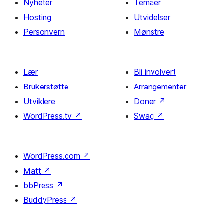
Nyheter
Temaer
Hosting
Utvidelser
Personvern
Mønstre
Lær
Bli involvert
Brukerstøtte
Arrangementer
Utviklere
Doner
↗
WordPress.tv
↗
Swag
↗
WordPress.com
↗
Matt
↗
bbPress
↗
BuddyPress
↗