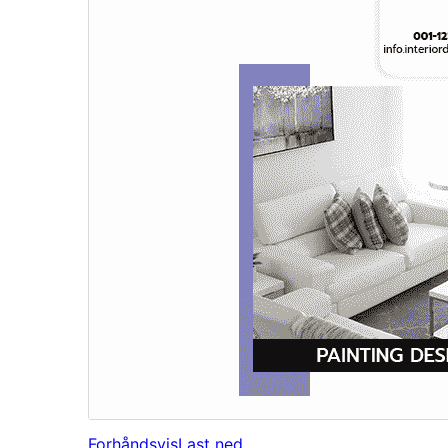
Forhåndsvis
Last ned