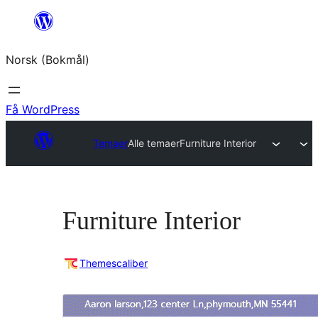
Hopp
til
Norsk (Bokmål)
innhold
Få WordPress
Temaer
Alle temaer
Furniture Interior
Furniture Interior
Themescaliber