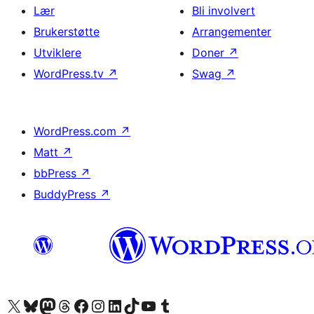
Lær
Bli involvert
Brukerstøtte
Arrangementer
Utviklere
Doner
↗
WordPress.tv
↗
Swag
↗
WordPress.com
↗
Matt
↗
bbPress
↗
BuddyPress
↗
Besøk vår konto på X
Visit our Bluesky account
Besøk vår Mastodon-konto
Visit our Threads account
Besøk vår Facebook-side
Besøk vår Instagram-konto
Besøk vår LinkedIn-konto
Visit our TikTok account
Visit our YouTube channel
Visit our Tumblr account