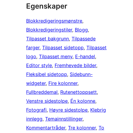
Egenskaper
Blokkredigeringsmønstre
, 
Blokkredigeringstiler
, 
Blogg
, 
Tilpasset bakgrunn
, 
Tilpassede
farger
, 
Tilpasset sidetopp
, 
Tilpasset
logo
, 
Tilpasset meny
, 
E-handel
, 
Editor style
, 
Fremhevede bilder
, 
Fleksibel sidetopp
, 
Sidebunn-
widgeter
, 
Fire kolonner
, 
Fullbreddemal
, 
Rutenettoppsett
, 
Venstre sidestolpe
, 
Én kolonne
, 
Fotografi
, 
Høyre sidestolpe
, 
Klebrig
innlegg
, 
Temainnstillinger
, 
Kommentartråder
, 
Tre kolonner
, 
To