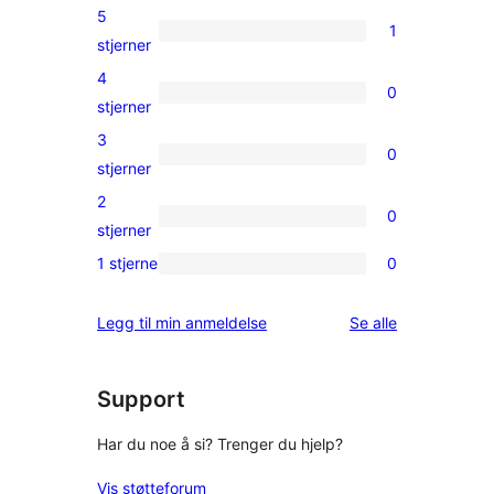
5
1
1
stjerner
5-
4
0
star
0
stjerner
review
4-
3
0
star
0
stjerner
reviews
3-
2
0
star
0
stjerner
reviews
2-
1 stjerne
0
0
star
1-
reviews
omtalene
Legg til min anmeldelse
Se alle
star
reviews
Support
Har du noe å si? Trenger du hjelp?
Vis støtteforum