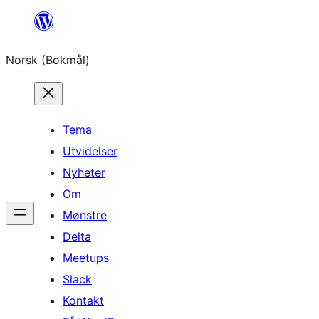
Hopp
til
Norsk (Bokmål)
innhold
Tema
Utvidelser
Nyheter
Om
Mønstre
Delta
Meetups
Slack
Kontakt