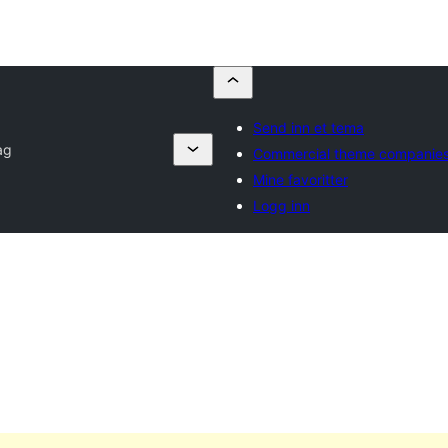
Send inn et tema
ag
Commercial theme companie
Mine favoritter
Logg inn