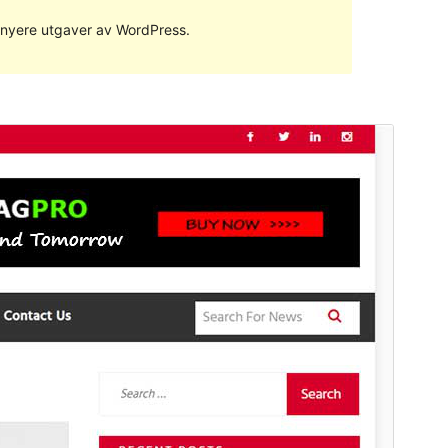
ed nyere utgaver av WordPress.
Forhåndsvis
Last ned
Versjon
1.1.3
Siste oppdatert
10. mai 2021
Aktive installasjoner
40+
PHP-versjon
5.0
Temaets hjemmeside