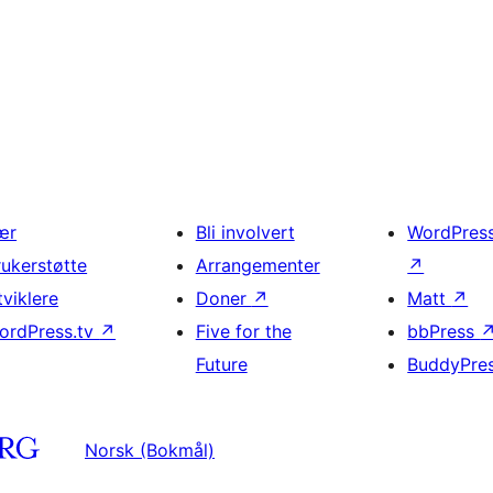
ær
Bli involvert
WordPres
rukerstøtte
Arrangementer
↗
tviklere
Doner
↗
Matt
↗
ordPress.tv
↗
Five for the
bbPress
Future
BuddyPre
Norsk (Bokmål)