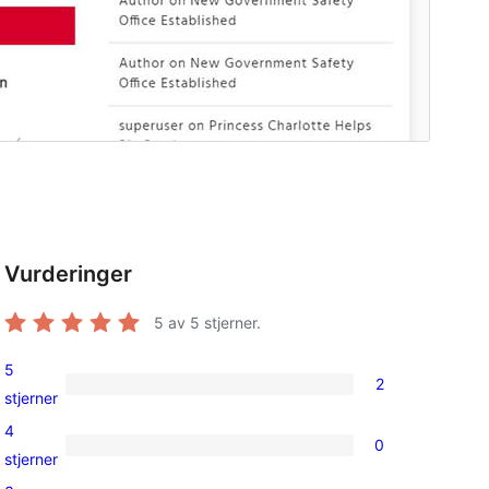
Vurderinger
5
av 5 stjerner.
5
2
2
stjerner
5-
4
0
star
0
stjerner
reviews
4-