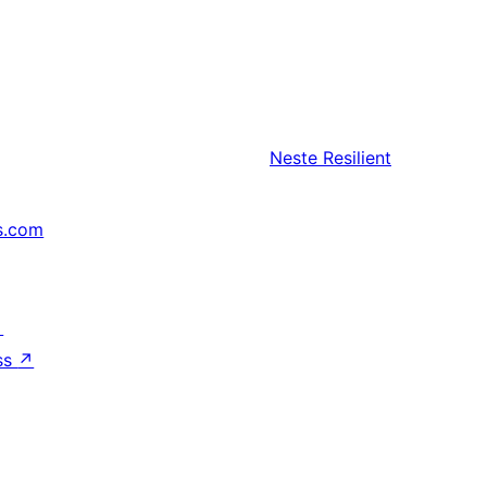
Neste
Resilient
s.com
↗
ss
↗