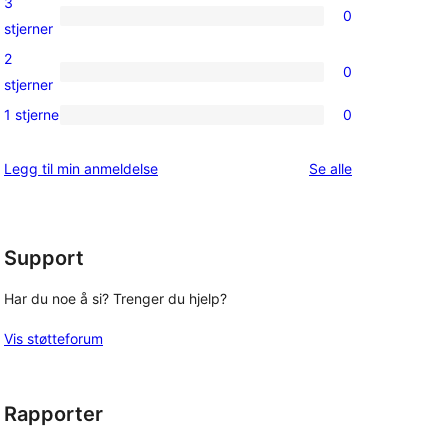
3
0
star
0
stjerner
reviews
3-
2
0
star
0
stjerner
reviews
2-
1 stjerne
0
0
star
1-
reviews
omtalene
Legg til min anmeldelse
Se alle
star
reviews
Support
Har du noe å si? Trenger du hjelp?
Vis støtteforum
Rapporter