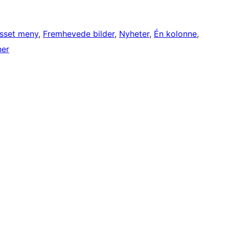
asset meny
, 
Fremhevede bilder
, 
Nyheter
, 
Én kolonne
, 
ner