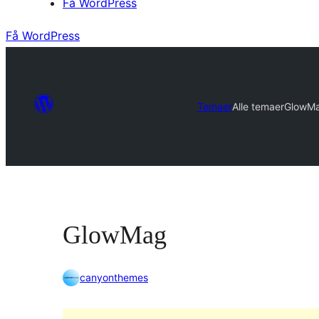
Få WordPress
Få WordPress
Temaer
Alle temaer
GlowM
GlowMag
canyonthemes