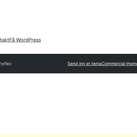
takt
Få WordPress
nyflex
Send inn et tema
Commercial them