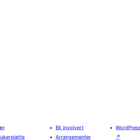
ær
Bli involvert
WordPres
rukerstøtte
Arrangementer
↗