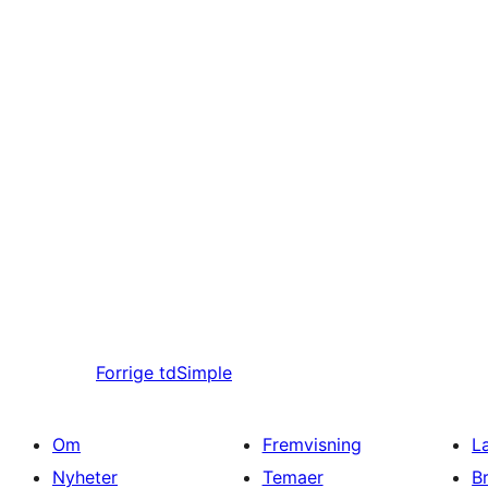
Forrige
tdSimple
Om
Fremvisning
L
Nyheter
Temaer
B