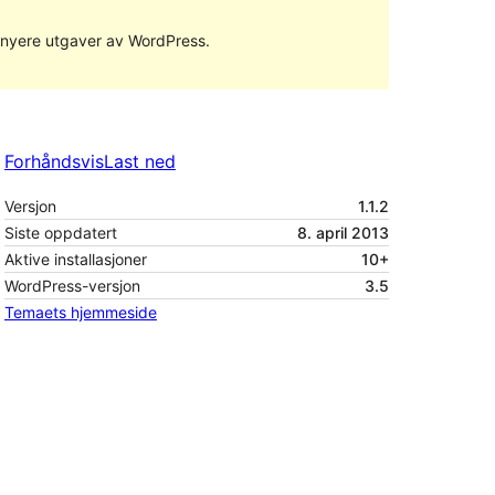
ed nyere utgaver av WordPress.
Forhåndsvis
Last ned
Versjon
1.1.2
Siste oppdatert
8. april 2013
Aktive installasjoner
10+
WordPress-versjon
3.5
Temaets hjemmeside