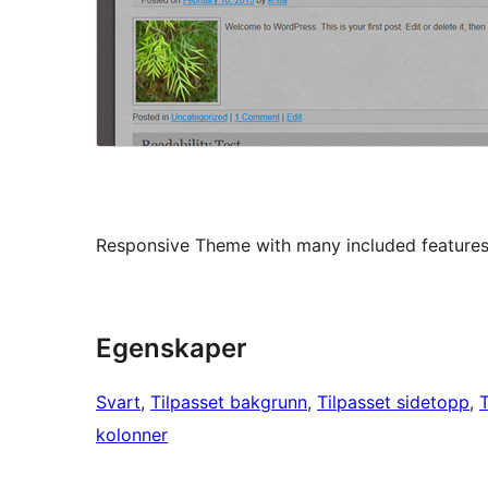
Responsive Theme with many included feature
Egenskaper
Svart
, 
Tilpasset bakgrunn
, 
Tilpasset sidetopp
, 
kolonner