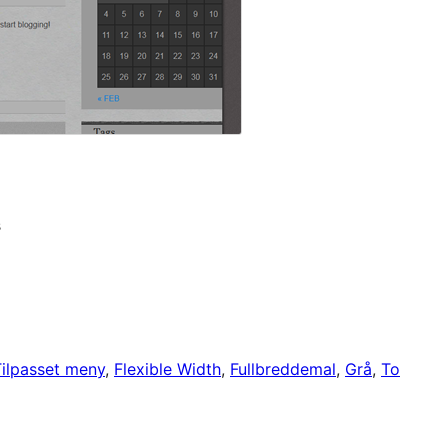
s
Tilpasset meny
, 
Flexible Width
, 
Fullbreddemal
, 
Grå
, 
To