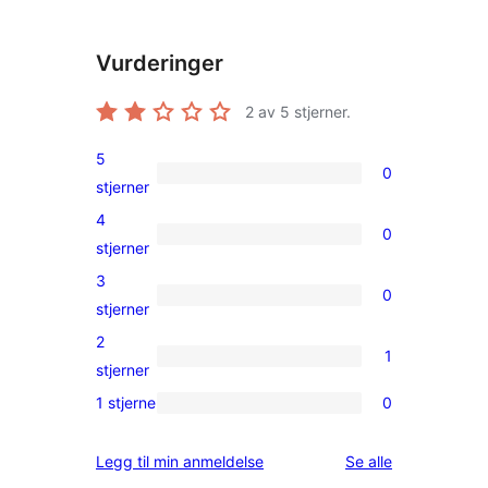
Vurderinger
2
av 5 stjerner.
5
0
0
stjerner
5-
4
0
star
0
stjerner
reviews
4-
3
0
star
0
stjerner
reviews
3-
2
1
star
1
stjerner
reviews
2-
1 stjerne
0
0
star
1-
review
omtalene
Legg til min anmeldelse
Se alle
star