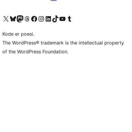
Besøk vår konto på X
Visit our Bluesky account
Besøk vår Mastodon-konto
Visit our Threads account
Besøk vår Facebook-side
Besøk vår Instagram-konto
Besøk vår LinkedIn-konto
Visit our TikTok account
Visit our YouTube channel
Visit our Tumblr account
Kode er poesi.
The WordPress® trademark is the intellectual property
of the WordPress Foundation.