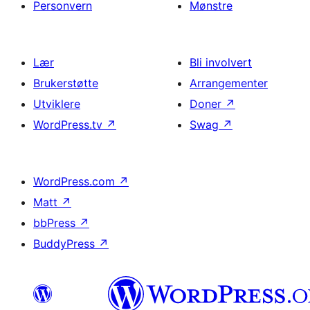
Personvern
Mønstre
Lær
Bli involvert
Brukerstøtte
Arrangementer
Utviklere
Doner
↗
WordPress.tv
↗
Swag
↗
WordPress.com
↗
Matt
↗
bbPress
↗
BuddyPress
↗