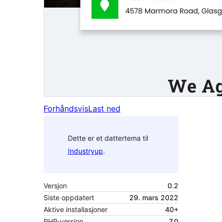
Forhåndsvis
Last ned
Dette er et dattertema til
Industryup
.
Versjon
0.2
Siste oppdatert
29. mars 2022
Aktive installasjoner
40+
PHP-versjon
7.0