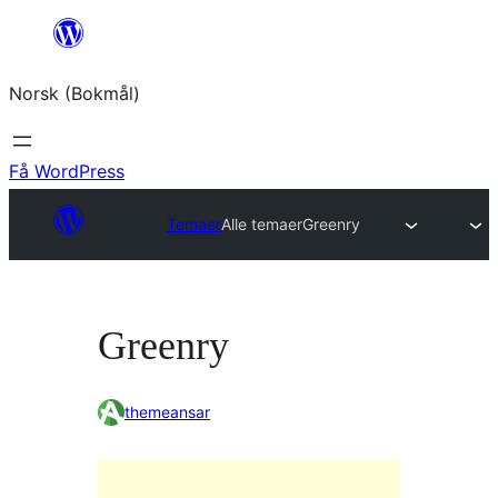
Hopp
til
Norsk (Bokmål)
innhold
Få WordPress
Temaer
Alle temaer
Greenry
Greenry
themeansar