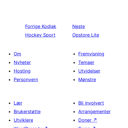
Forrige
Kodiak
Neste
Hockey Sport
Opstore Lite
Om
Fremvisning
Nyheter
Temaer
Hosting
Utvidelser
Personvern
Mønstre
Lær
Bli involvert
Brukerstøtte
Arrangementer
Utviklere
Doner
↗