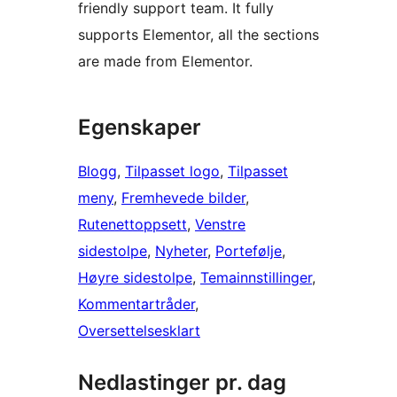
friendly support team. It fully
supports Elementor, all the sections
are made from Elementor.
Egenskaper
Blogg
, 
Tilpasset logo
, 
Tilpasset
meny
, 
Fremhevede bilder
, 
Rutenettoppsett
, 
Venstre
sidestolpe
, 
Nyheter
, 
Portefølje
, 
Høyre sidestolpe
, 
Temainnstillinger
, 
Kommentartråder
, 
Oversettelsesklart
Nedlastinger pr. dag