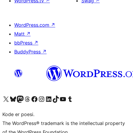
WordPress.tv
↗
Swag
↗
WordPress.com
↗
Matt
↗
bbPress
↗
BuddyPress
↗
Besøk vår konto på X
Visit our Bluesky account
Besøk vår Mastodon-konto
Visit our Threads account
Besøk vår Facebook-side
Besøk vår Instagram-konto
Besøk vår LinkedIn-konto
Visit our TikTok account
Visit our YouTube channel
Visit our Tumblr account
Kode er poesi.
The WordPress® trademark is the intellectual property
of the WordPress Foundation.