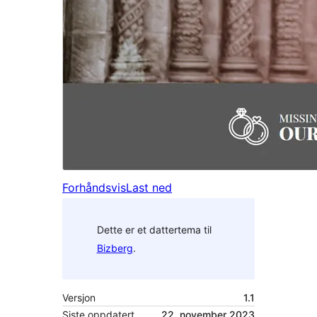
Forhåndsvis
Last ned
Dette er et dattertema til
Bizberg
.
Versjon
1.1
Siste oppdatert
22. november 2023