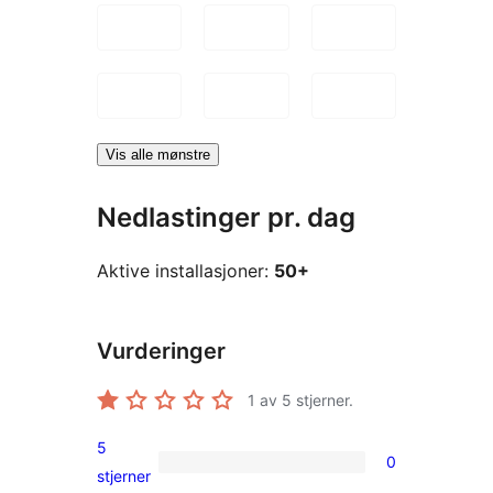
Vis alle mønstre
Nedlastinger pr. dag
Aktive installasjoner:
50+
Vurderinger
1
av 5 stjerner.
5
0
0
stjerner