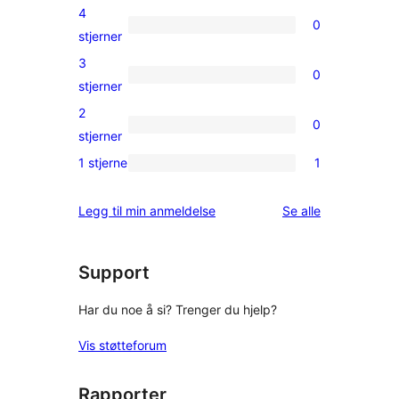
5-
4
0
star
0
stjerner
reviews
4-
3
0
star
0
stjerner
reviews
3-
2
0
star
0
stjerner
reviews
2-
1 stjerne
1
1
star
1-
reviews
omtalene
Legg til min anmeldelse
Se alle
star
review
Support
Har du noe å si? Trenger du hjelp?
Vis støtteforum
Rapporter