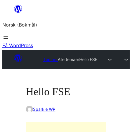
Hopp
til
Norsk (Bokmål)
innhold
Få WordPress
Temaer
Alle temaer
Hello FSE
Hello FSE
Sparkle WP