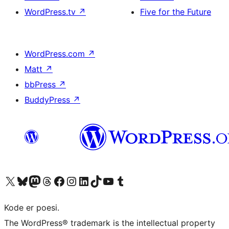
WordPress.tv
↗
Five for the Future
WordPress.com
↗
Matt
↗
bbPress
↗
BuddyPress
↗
Besøk vår konto på X
Visit our Bluesky account
Besøk vår Mastodon-konto
Visit our Threads account
Besøk vår Facebook-side
Besøk vår Instagram-konto
Besøk vår LinkedIn-konto
Visit our TikTok account
Visit our YouTube channel
Visit our Tumblr account
Kode er poesi.
The WordPress® trademark is the intellectual property