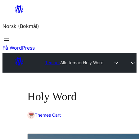
Hopp
til
Norsk (Bokmål)
innhold
Få WordPress
Temaer
Alle temaer
Holy Word
Holy Word
Themes Cart