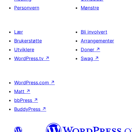
Personvern
Mønstre
Lær
Bli involvert
Brukerstøtte
Arrangementer
Utviklere
Doner
↗
WordPress.tv
↗
Swag
↗
WordPress.com
↗
Matt
↗
bbPress
↗
BuddyPress
↗