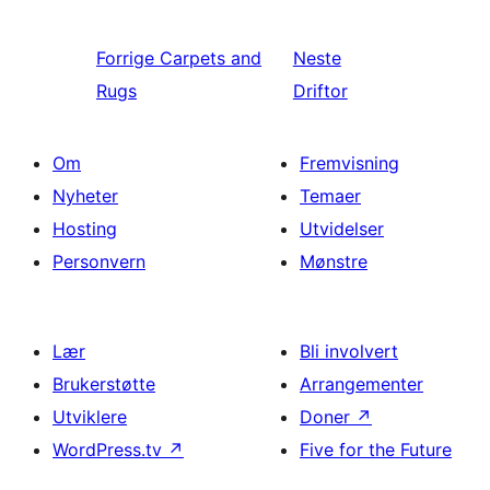
Forrige
Carpets and
Neste
Rugs
Driftor
Om
Fremvisning
Nyheter
Temaer
Hosting
Utvidelser
Personvern
Mønstre
Lær
Bli involvert
Brukerstøtte
Arrangementer
Utviklere
Doner
↗
WordPress.tv
↗
Five for the Future