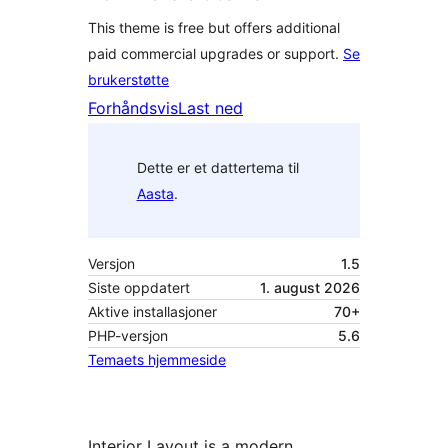
This theme is free but offers additional
paid commercial upgrades or support.
Se
brukerstøtte
Forhåndsvis
Last ned
Dette er et dattertema til
Aasta
.
Versjon
1.5
Siste oppdatert
1. august 2026
Aktive installasjoner
70+
PHP-versjon
5.6
Temaets hjemmeside
Interior Layout is a modern