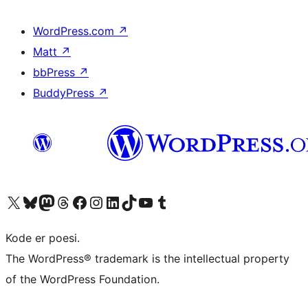
WordPress.com
↗
Matt
↗
bbPress
↗
BuddyPress
↗
Besøk vår konto på X
Visit our Bluesky account
Besøk vår Mastodon-konto
Visit our Threads account
Besøk vår Facebook-side
Besøk vår Instagram-konto
Besøk vår LinkedIn-konto
Visit our TikTok account
Visit our YouTube channel
Visit our Tumblr account
Kode er poesi.
The WordPress® trademark is the intellectual property
of the WordPress Foundation.