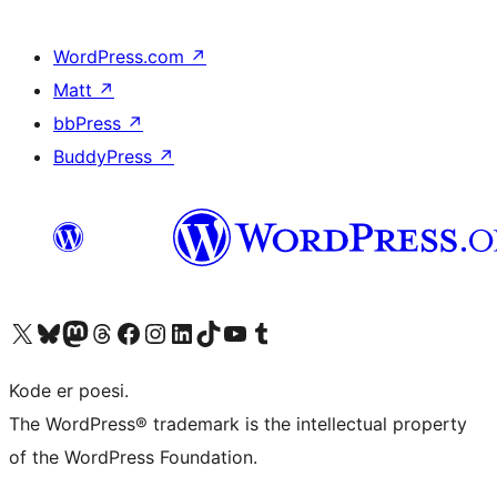
WordPress.com
↗
Matt
↗
bbPress
↗
BuddyPress
↗
Besøk vår konto på X
Visit our Bluesky account
Besøk vår Mastodon-konto
Visit our Threads account
Besøk vår Facebook-side
Besøk vår Instagram-konto
Besøk vår LinkedIn-konto
Visit our TikTok account
Visit our YouTube channel
Visit our Tumblr account
Kode er poesi.
The WordPress® trademark is the intellectual property
of the WordPress Foundation.