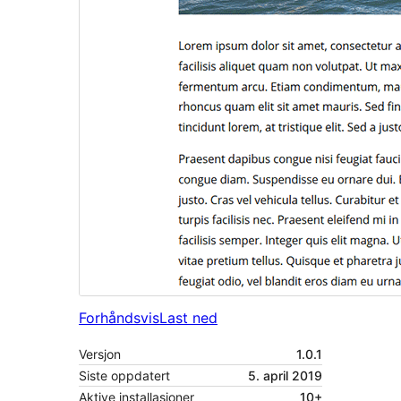
Forhåndsvis
Last ned
Versjon
1.0.1
Siste oppdatert
5. april 2019
Aktive installasjoner
10+