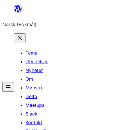
Hopp
til
Norsk (Bokmål)
innhold
Tema
Utvidelser
Nyheter
Om
Mønstre
Delta
Meetups
Slack
Kontakt