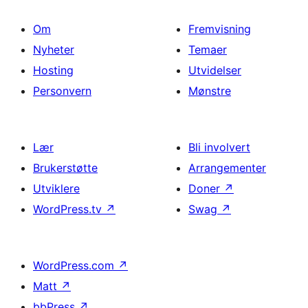
Om
Fremvisning
Nyheter
Temaer
Hosting
Utvidelser
Personvern
Mønstre
Lær
Bli involvert
Brukerstøtte
Arrangementer
Utviklere
Doner
↗
WordPress.tv
↗
Swag
↗
WordPress.com
↗
Matt
↗
bbPress
↗