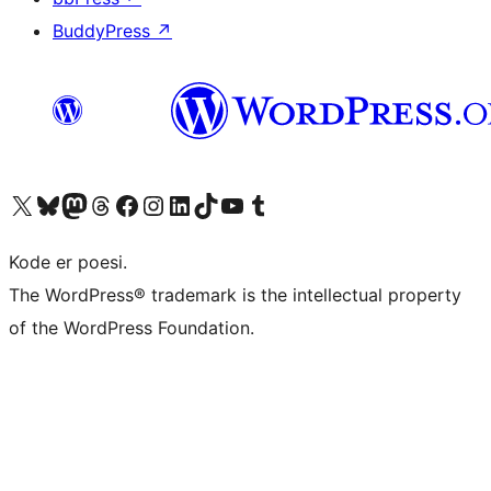
BuddyPress
↗
Besøk vår konto på X
Visit our Bluesky account
Besøk vår Mastodon-konto
Visit our Threads account
Besøk vår Facebook-side
Besøk vår Instagram-konto
Besøk vår LinkedIn-konto
Visit our TikTok account
Visit our YouTube channel
Visit our Tumblr account
Kode er poesi.
The WordPress® trademark is the intellectual property
of the WordPress Foundation.