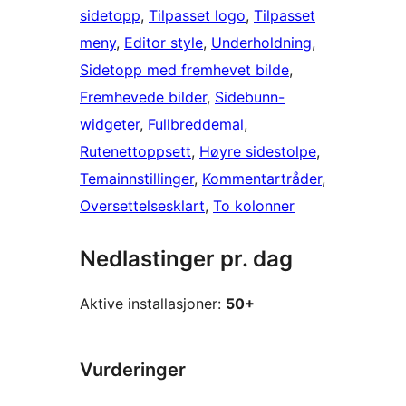
sidetopp
, 
Tilpasset logo
, 
Tilpasset
meny
, 
Editor style
, 
Underholdning
, 
Sidetopp med fremhevet bilde
, 
Fremhevede bilder
, 
Sidebunn-
widgeter
, 
Fullbreddemal
, 
Rutenettoppsett
, 
Høyre sidestolpe
, 
Temainnstillinger
, 
Kommentartråder
, 
Oversettelsesklart
, 
To kolonner
Nedlastinger pr. dag
Aktive installasjoner:
50+
Vurderinger