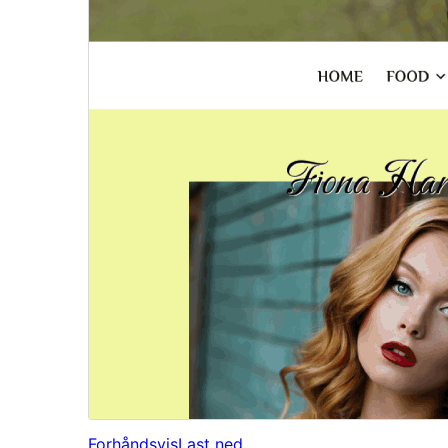
Forhåndsvis
Last ned