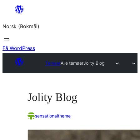
Hopp
til
Norsk (Bokmål)
innhold
Få WordPress
Temaer
Alle temaer
Jolity Blog
Jolity Blog
sensationaltheme