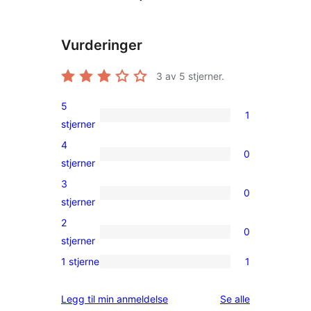
Vurderinger
3
av 5 stjerner.
5
1
1
stjerner
5-
4
0
star
0
stjerner
review
4-
3
0
star
0
stjerner
reviews
3-
2
0
star
0
stjerner
reviews
2-
1 stjerne
1
1
star
1-
reviews
omtalene
Legg til min anmeldelse
Se alle
star