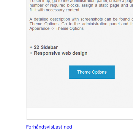
Forhåndsvis
Last ned