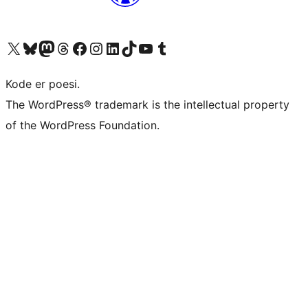
Besøk vår konto på X
Visit our Bluesky account
Besøk vår Mastodon-konto
Visit our Threads account
Besøk vår Facebook-side
Besøk vår Instagram-konto
Besøk vår LinkedIn-konto
Visit our TikTok account
Visit our YouTube channel
Visit our Tumblr account
Kode er poesi.
The WordPress® trademark is the intellectual property
of the WordPress Foundation.