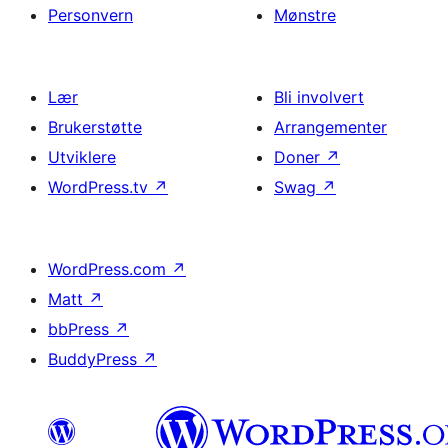
Personvern
Mønstre
Lær
Bli involvert
Brukerstøtte
Arrangementer
Utviklere
Doner
↗
WordPress.tv
↗
Swag
↗
WordPress.com
↗
Matt
↗
bbPress
↗
BuddyPress
↗