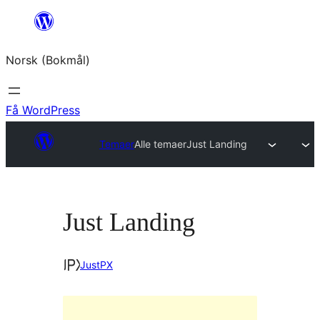
Hopp
til
Norsk (Bokmål)
innhold
Få WordPress
Temaer
Alle temaer
Just Landing
Just Landing
JustPX