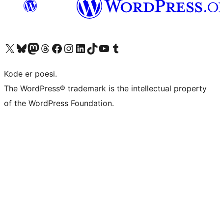
Besøk vår konto på X
Visit our Bluesky account
Besøk vår Mastodon-konto
Visit our Threads account
Besøk vår Facebook-side
Besøk vår Instagram-konto
Besøk vår LinkedIn-konto
Visit our TikTok account
Visit our YouTube channel
Visit our Tumblr account
Kode er poesi.
The WordPress® trademark is the intellectual property
of the WordPress Foundation.