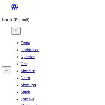
Hopp
til
Norsk (Bokmål)
innhold
Tema
Utvidelser
Nyheter
Om
Mønstre
Delta
Meetups
Slack
Kontakt