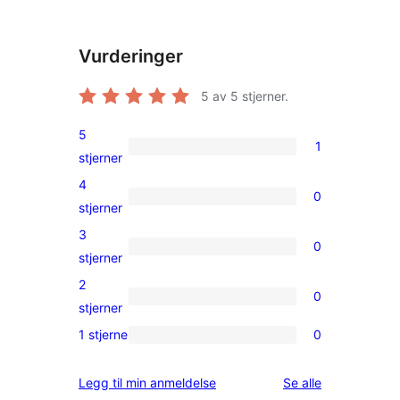
Vurderinger
5
av 5 stjerner.
5
1
1
stjerner
5-
4
0
star
0
stjerner
review
4-
3
0
star
0
stjerner
reviews
3-
2
0
star
0
stjerner
reviews
2-
1 stjerne
0
0
star
1-
reviews
omtalene
Legg til min anmeldelse
Se alle
star