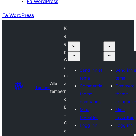
Få WordPress
Få WordPress
K
e
e
p
C
al
Send inn et
Send inn e
m
tema
tema
Alle
a
Commercial
Commerci
Temaer
temaer
n
theme
theme
d
companies
companie
E
Mine
Mine
-
favoritter
favoritter
C
Logg inn
Logg inn
o