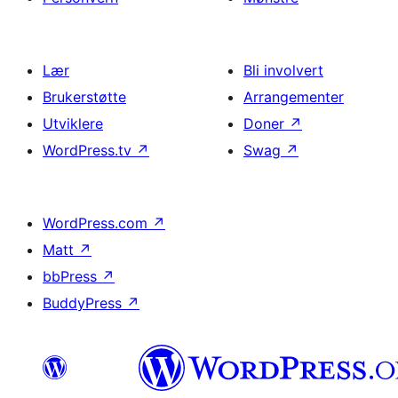
Lær
Bli involvert
Brukerstøtte
Arrangementer
Utviklere
Doner
↗
WordPress.tv
↗
Swag
↗
WordPress.com
↗
Matt
↗
bbPress
↗
BuddyPress
↗