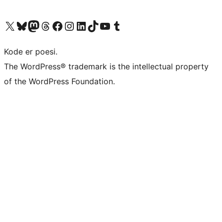
Besøk vår konto på X
Visit our Bluesky account
Besøk vår Mastodon-konto
Visit our Threads account
Besøk vår Facebook-side
Besøk vår Instagram-konto
Besøk vår LinkedIn-konto
Visit our TikTok account
Visit our YouTube channel
Visit our Tumblr account
Kode er poesi.
The WordPress® trademark is the intellectual property
of the WordPress Foundation.