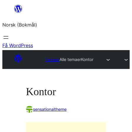
Hopp
til
Norsk (Bokmål)
innhold
Få WordPress
Temaer
Alle temaer
Kontor
Kontor
sensationaltheme