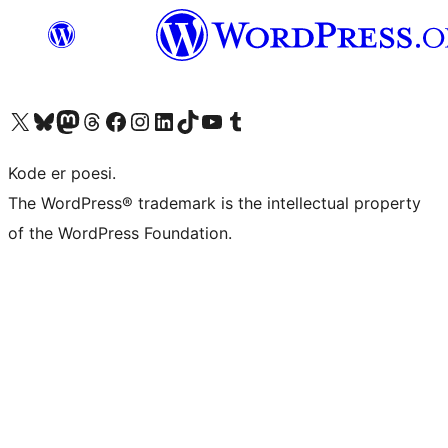
Besøk vår konto på X
Visit our Bluesky account
Besøk vår Mastodon-konto
Visit our Threads account
Besøk vår Facebook-side
Besøk vår Instagram-konto
Besøk vår LinkedIn-konto
Visit our TikTok account
Visit our YouTube channel
Visit our Tumblr account
Kode er poesi.
The WordPress® trademark is the intellectual property
of the WordPress Foundation.