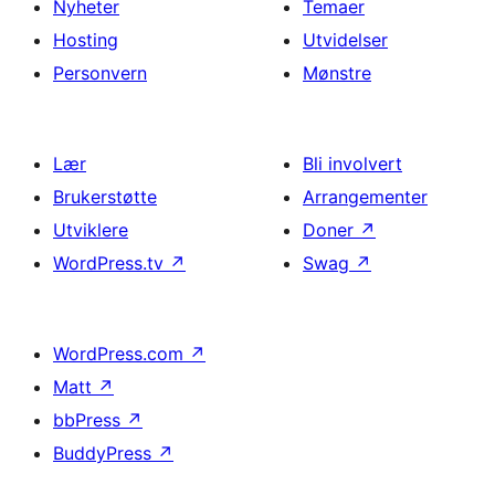
Nyheter
Temaer
Hosting
Utvidelser
Personvern
Mønstre
Lær
Bli involvert
Brukerstøtte
Arrangementer
Utviklere
Doner
↗
WordPress.tv
↗
Swag
↗
WordPress.com
↗
Matt
↗
bbPress
↗
BuddyPress
↗