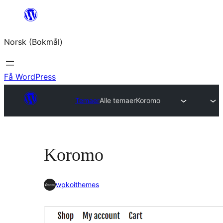
Hopp
til
Norsk (Bokmål)
innhold
Få WordPress
Temaer
Alle temaer
Koromo
Koromo
wpkoithemes