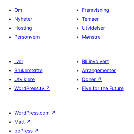
Om
Fremvisning
Nyheter
Temaer
Hosting
Utvidelser
Personvern
Mønstre
Lær
Bli involvert
Brukerstøtte
Arrangementer
Utviklere
Doner
↗
WordPress.tv
↗
Five for the Future
WordPress.com
↗
Matt
↗
bbPress
↗