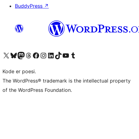
BuddyPress
↗
Besøk vår konto på X
Visit our Bluesky account
Besøk vår Mastodon-konto
Visit our Threads account
Besøk vår Facebook-side
Besøk vår Instagram-konto
Besøk vår LinkedIn-konto
Visit our TikTok account
Visit our YouTube channel
Visit our Tumblr account
Kode er poesi.
The WordPress® trademark is the intellectual property
of the WordPress Foundation.