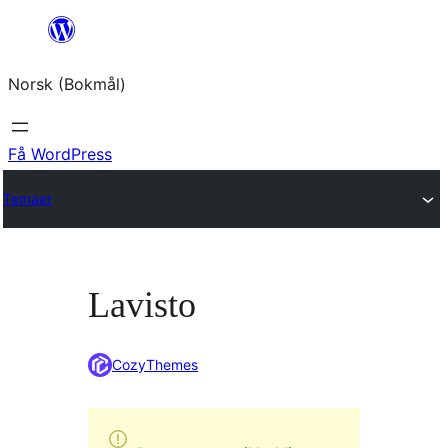
Hopp
til
Norsk (Bokmål)
innhold
Få WordPress
Temaer
Lavisto
CozyThemes