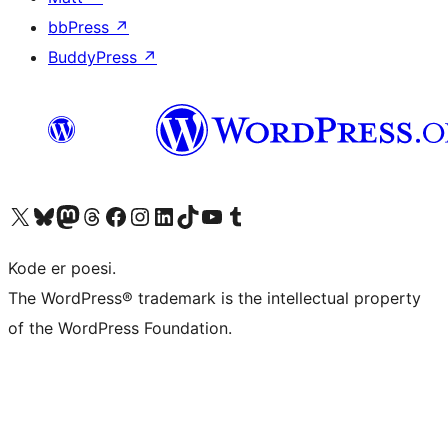
bbPress
↗
BuddyPress
↗
Besøk vår konto på X
Visit our Bluesky account
Besøk vår Mastodon-konto
Visit our Threads account
Besøk vår Facebook-side
Besøk vår Instagram-konto
Besøk vår LinkedIn-konto
Visit our TikTok account
Visit our YouTube channel
Visit our Tumblr account
Kode er poesi.
The WordPress® trademark is the intellectual property
of the WordPress Foundation.