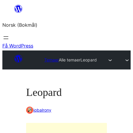
Hopp
til
Norsk (Bokmål)
innhold
Få WordPress
Temaer
Alle temaer
Leopard
Leopard
iqbalrony