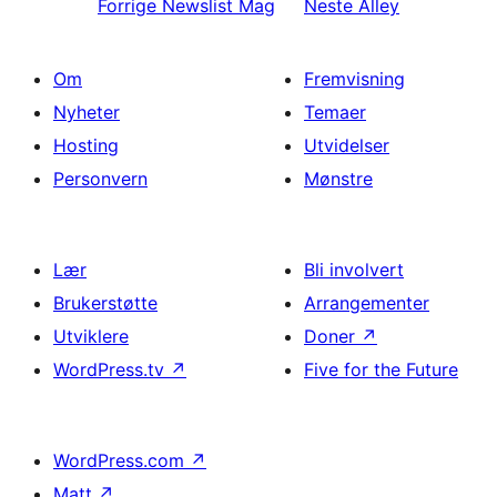
Forrige
Newslist Mag
Neste
Alley
Om
Fremvisning
Nyheter
Temaer
Hosting
Utvidelser
Personvern
Mønstre
Lær
Bli involvert
Brukerstøtte
Arrangementer
Utviklere
Doner
↗
WordPress.tv
↗
Five for the Future
WordPress.com
↗
Matt
↗