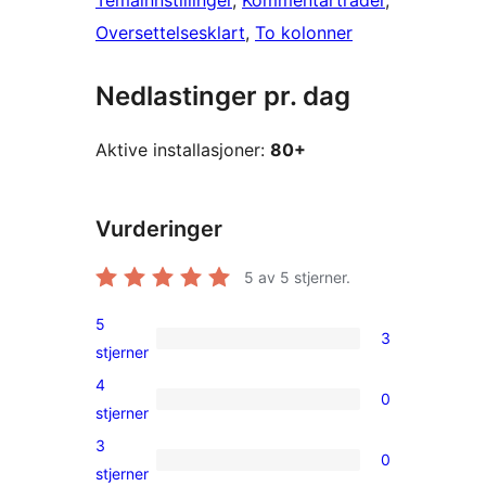
Temainnstillinger
, 
Kommentartråder
, 
Oversettelsesklart
, 
To kolonner
Nedlastinger pr. dag
Aktive installasjoner:
80+
Vurderinger
5
av 5 stjerner.
5
3
3
stjerner
5-
4
0
star
0
stjerner
reviews
4-
3
0
star
0
stjerner