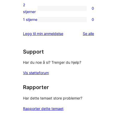
reviews
3-
2
0
star
0
stjerner
reviews
2-
1 stjerne
0
0
star
1-
reviews
omtalene
Legg til min anmeldelse
Se alle
star
reviews
Support
Har du noe å si? Trenger du hjelp?
Vis støtteforum
Rapporter
Har dette temaet store problemer?
Rapporter dette temaet