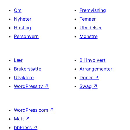
Om
Fremvisning
Nyheter
Temaer
Hosting
Utvidelser
Personvern
Mønstre
Lær
Bli involvert
Brukerstøtte
Arrangementer
Utviklere
Doner
↗
WordPress.tv
↗
Swag
↗
WordPress.com
↗
Matt
↗
bbPress
↗