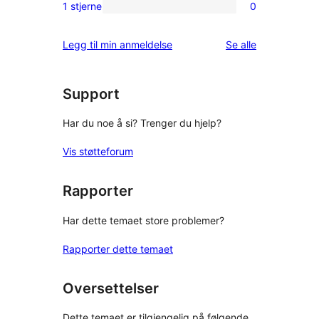
2-
1 stjerne
0
0
star
1-
reviews
omtalene
Legg til min anmeldelse
Se alle
star
reviews
Support
Har du noe å si? Trenger du hjelp?
Vis støtteforum
Rapporter
Har dette temaet store problemer?
Rapporter dette temaet
Oversettelser
Dette temaet er tilgjengelig på følgende