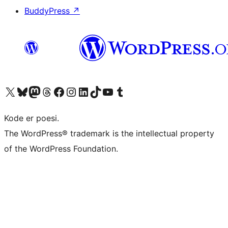
BuddyPress
↗
Besøk vår konto på X
Visit our Bluesky account
Besøk vår Mastodon-konto
Visit our Threads account
Besøk vår Facebook-side
Besøk vår Instagram-konto
Besøk vår LinkedIn-konto
Visit our TikTok account
Visit our YouTube channel
Visit our Tumblr account
Kode er poesi.
The WordPress® trademark is the intellectual property
of the WordPress Foundation.