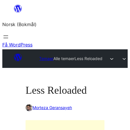
Hopp
til
Norsk (Bokmål)
innhold
Få WordPress
Temaer
Alle temaer
Less Reloaded
Less Reloaded
Morteza Geransayeh