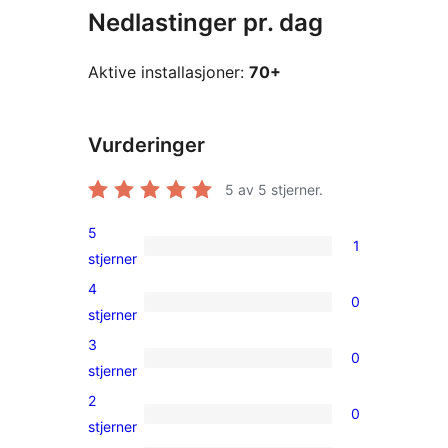
Nedlastinger pr. dag
Aktive installasjoner:
70+
Vurderinger
5
av 5 stjerner.
5
1
1
stjerner
5-
4
0
star
0
stjerner
review
4-
3
0
star
0
stjerner
reviews
3-
2
0
star
0
stjerner
reviews