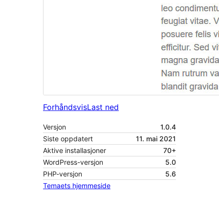
Forhåndsvis
Last ned
Versjon
1.0.4
Siste oppdatert
11. mai 2021
Aktive installasjoner
70+
WordPress-versjon
5.0
PHP-versjon
5.6
Temaets hjemmeside