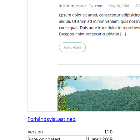
Forhåndsvis
Last ned
Versjon
1.1.0
Siste oppdatert
11. april 2019