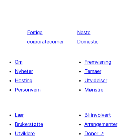
Forrige
Neste
corporatecorner
Domestic
Om
Fremvisning
Nyheter
Temaer
Hosting
Utvidelser
Personvern
Mønstre
Lær
Bli involvert
Brukerstøtte
Arrangementer
Utviklere
Doner
↗