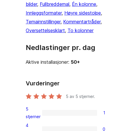
bilder
, 
Fullbreddemal
, 
Én kolonne
, 
Innleggsformater
, 
Høyre sidestolpe
, 
Temainnstillinger
, 
Kommentartråder
, 
Oversettelsesklart
, 
To kolonner
Nedlastinger pr. dag
Aktive installasjoner:
50+
Vurderinger
5
av 5 stjerner.
5
1
1
stjerner
5-
4
0