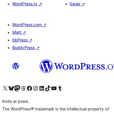
WordPress.tv
↗
Swag
↗
WordPress.com
↗
Matt
↗
bbPress
↗
BuddyPress
↗
Besøk vår konto på X
Visit our Bluesky account
Besøk vår Mastodon-konto
Visit our Threads account
Besøk vår Facebook-side
Besøk vår Instagram-konto
Besøk vår LinkedIn-konto
Visit our TikTok account
Visit our YouTube channel
Visit our Tumblr account
Kode er poesi.
The WordPress® trademark is the intellectual property of