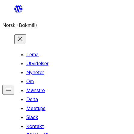
Hopp
til
Norsk (Bokmål)
innhold
Tema
Utvidelser
Nyheter
Om
Mønstre
Delta
Meetups
Slack
Kontakt