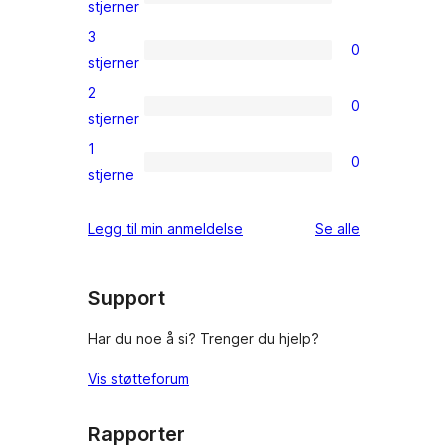
star
0
stjerner
review
4-
3
0
star
0
stjerner
reviews
3-
2
0
star
0
stjerner
reviews
2-
1
0
star
0
stjerne
reviews
1-
star
omtalene
Legg til min anmeldelse
Se alle
reviews
Support
Har du noe å si? Trenger du hjelp?
Vis støtteforum
Rapporter