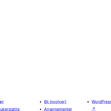
ær
Bli involvert
WordPres
rukerstøtte
Arrangementer
↗