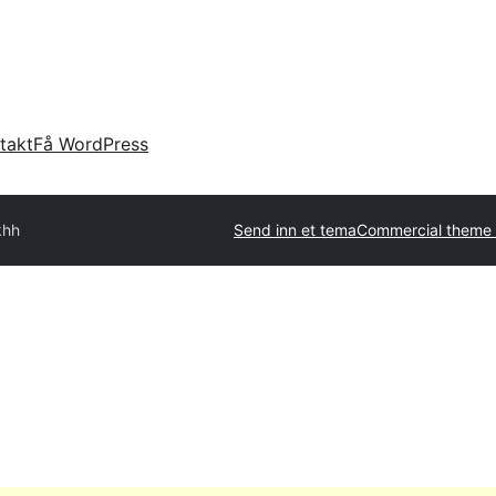
takt
Få WordPress
khh
Send inn et tema
Commercial theme