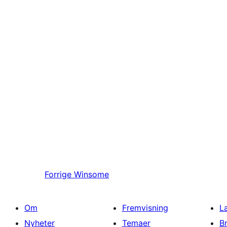
Forrige
Winsome
Om
Fremvisning
L
Nyheter
Temaer
B