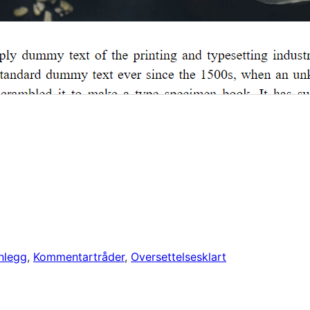
nnlegg
, 
Kommentartråder
, 
Oversettelsesklart