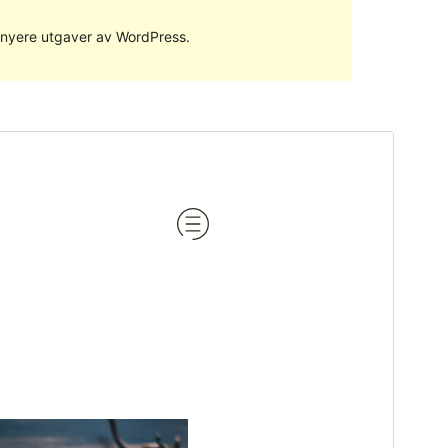
ed nyere utgaver av WordPress.
Forhåndsvis
Last ned
Versjon
1.4
Siste oppdatert
23. mars 2017
Aktive installasjoner
Mindre enn 10
WordPress-versjon
4.0
Temaets hjemmeside