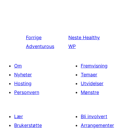
Forrige
Neste
Healthy
Adventurous
WP
Om
Fremvisning
Nyheter
Temaer
Hosting
Utvidelser
Personvern
Mønstre
Lær
Bli involvert
Brukerstøtte
Arrangementer