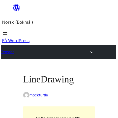
Hopp
til
Norsk (Bokmål)
innhold
Få WordPress
Temaer
LineDrawing
mockturtle