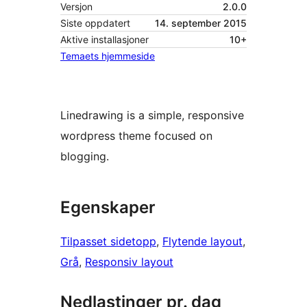
Versjon
2.0.0
Siste oppdatert
14. september 2015
Aktive installasjoner
10+
Temaets hjemmeside
Linedrawing is a simple, responsive
wordpress theme focused on
blogging.
Egenskaper
Tilpasset sidetopp
, 
Flytende layout
, 
Grå
, 
Responsiv layout
Nedlastinger pr. dag