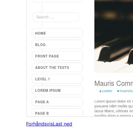
Forhåndsvis
Last ned