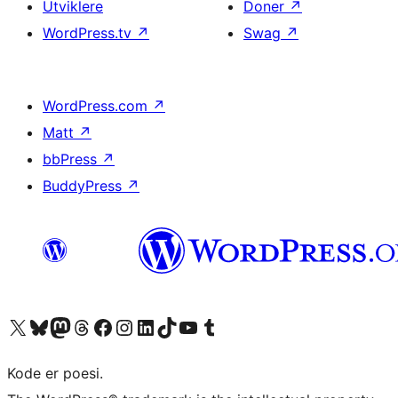
Utviklere
Doner
↗
WordPress.tv
↗
Swag
↗
WordPress.com
↗
Matt
↗
bbPress
↗
BuddyPress
↗
Besøk vår konto på X
Visit our Bluesky account
Besøk vår Mastodon-konto
Visit our Threads account
Besøk vår Facebook-side
Besøk vår Instagram-konto
Besøk vår LinkedIn-konto
Visit our TikTok account
Visit our YouTube channel
Visit our Tumblr account
Kode er poesi.