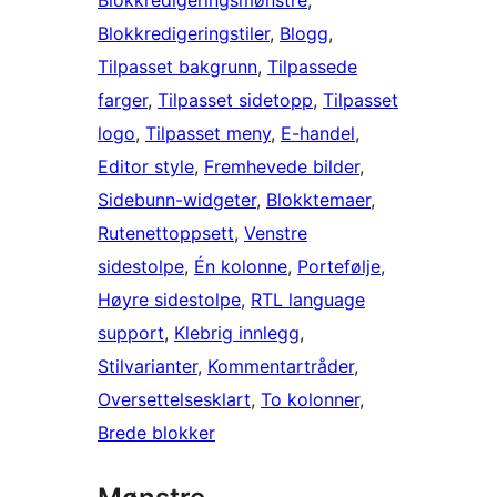
Blokkredigeringstiler
, 
Blogg
, 
Tilpasset bakgrunn
, 
Tilpassede
farger
, 
Tilpasset sidetopp
, 
Tilpasset
logo
, 
Tilpasset meny
, 
E-handel
, 
Editor style
, 
Fremhevede bilder
, 
Sidebunn-widgeter
, 
Blokktemaer
, 
Rutenettoppsett
, 
Venstre
sidestolpe
, 
Én kolonne
, 
Portefølje
, 
Høyre sidestolpe
, 
RTL language
support
, 
Klebrig innlegg
, 
Stilvarianter
, 
Kommentartråder
, 
Oversettelsesklart
, 
To kolonner
, 
Brede blokker