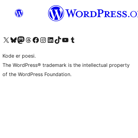
Besøk vår konto på X
Visit our Bluesky account
Besøk vår Mastodon-konto
Visit our Threads account
Besøk vår Facebook-side
Besøk vår Instagram-konto
Besøk vår LinkedIn-konto
Visit our TikTok account
Visit our YouTube channel
Visit our Tumblr account
Kode er poesi.
The WordPress® trademark is the intellectual property
of the WordPress Foundation.