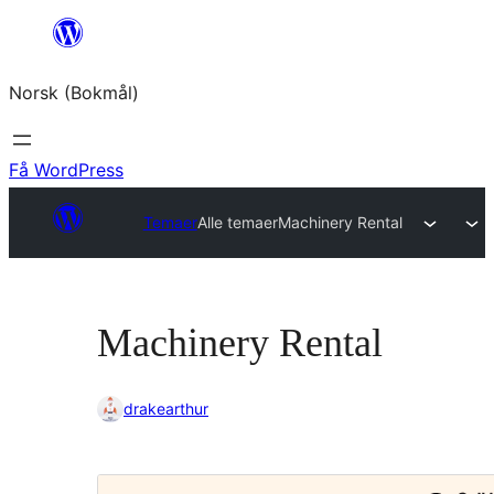
Hopp
til
Norsk (Bokmål)
innhold
Få WordPress
Temaer
Alle temaer
Machinery Rental
Machinery Rental
drakearthur