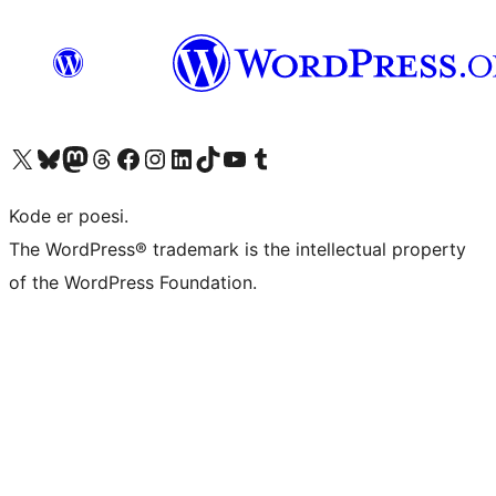
Besøk vår konto på X
Visit our Bluesky account
Besøk vår Mastodon-konto
Visit our Threads account
Besøk vår Facebook-side
Besøk vår Instagram-konto
Besøk vår LinkedIn-konto
Visit our TikTok account
Visit our YouTube channel
Visit our Tumblr account
Kode er poesi.
The WordPress® trademark is the intellectual property
of the WordPress Foundation.