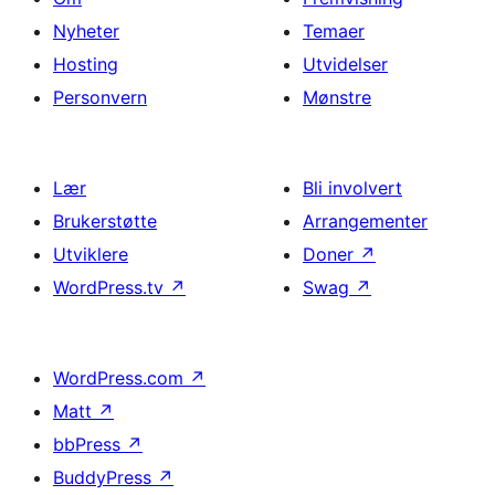
Nyheter
Temaer
Hosting
Utvidelser
Personvern
Mønstre
Lær
Bli involvert
Brukerstøtte
Arrangementer
Utviklere
Doner
↗
WordPress.tv
↗
Swag
↗
WordPress.com
↗
Matt
↗
bbPress
↗
BuddyPress
↗