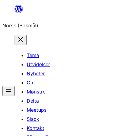
Hopp
til
Norsk (Bokmål)
innhold
Tema
Utvidelser
Nyheter
Om
Mønstre
Delta
Meetups
Slack
Kontakt