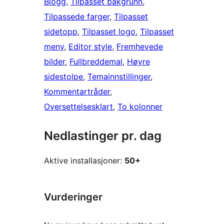
Blogg
, 
Tilpasset bakgrunn
, 
Tilpassede farger
, 
Tilpasset
sidetopp
, 
Tilpasset logo
, 
Tilpasset
meny
, 
Editor style
, 
Fremhevede
bilder
, 
Fullbreddemal
, 
Høyre
sidestolpe
, 
Temainnstillinger
, 
Kommentartråder
, 
Oversettelsesklart
, 
To kolonner
Nedlastinger pr. dag
Aktive installasjoner:
50+
Vurderinger