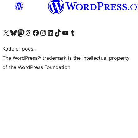
Besøk vår konto på X
Visit our Bluesky account
Besøk vår Mastodon-konto
Visit our Threads account
Besøk vår Facebook-side
Besøk vår Instagram-konto
Besøk vår LinkedIn-konto
Visit our TikTok account
Visit our YouTube channel
Visit our Tumblr account
Kode er poesi.
The WordPress® trademark is the intellectual property
of the WordPress Foundation.