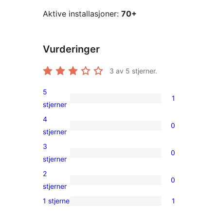
Aktive installasjoner:
70+
Vurderinger
3
av 5 stjerner.
5
1
1
stjerner
5-
4
0
star
0
stjerner
review
4-
3
0
star
0
stjerner
reviews
3-
2
0
star
0
stjerner
reviews
2-
1 stjerne
1
1
star