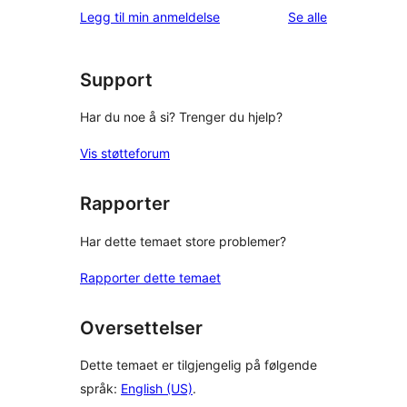
1-
reviews
omtalene
Legg til min anmeldelse
Se alle
star
review
Support
Har du noe å si? Trenger du hjelp?
Vis støtteforum
Rapporter
Har dette temaet store problemer?
Rapporter dette temaet
Oversettelser
Dette temaet er tilgjengelig på følgende
språk:
English (US)
.