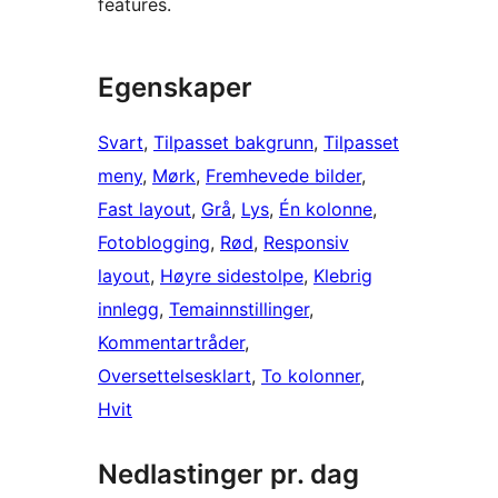
features.
Egenskaper
Svart
, 
Tilpasset bakgrunn
, 
Tilpasset
meny
, 
Mørk
, 
Fremhevede bilder
, 
Fast layout
, 
Grå
, 
Lys
, 
Én kolonne
, 
Fotoblogging
, 
Rød
, 
Responsiv
layout
, 
Høyre sidestolpe
, 
Klebrig
innlegg
, 
Temainnstillinger
, 
Kommentartråder
, 
Oversettelsesklart
, 
To kolonner
, 
Hvit
Nedlastinger pr. dag