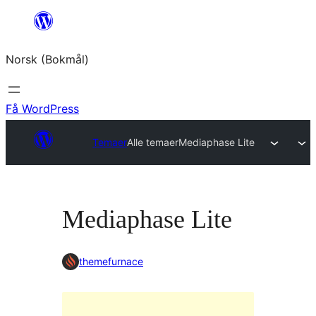
Hopp
til
Norsk (Bokmål)
innhold
Få WordPress
Temaer
Alle temaer
Mediaphase Lite
Mediaphase Lite
themefurnace