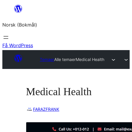
Hopp
til
Norsk (Bokmål)
innhold
Få WordPress
Temaer
Alle temaer
Medical Health
Medical Health
FARAZFRANK