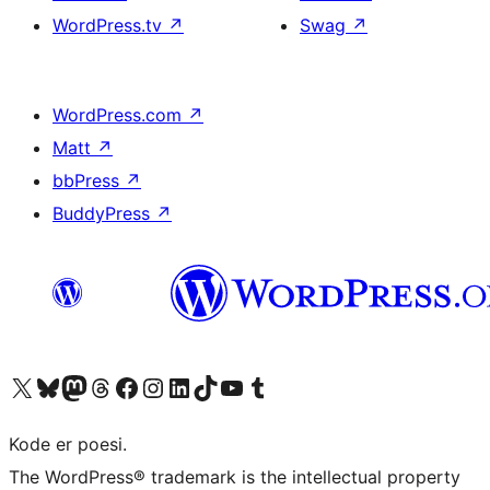
WordPress.tv
↗
Swag
↗
WordPress.com
↗
Matt
↗
bbPress
↗
BuddyPress
↗
Besøk vår konto på X
Visit our Bluesky account
Besøk vår Mastodon-konto
Visit our Threads account
Besøk vår Facebook-side
Besøk vår Instagram-konto
Besøk vår LinkedIn-konto
Visit our TikTok account
Visit our YouTube channel
Visit our Tumblr account
Kode er poesi.
The WordPress® trademark is the intellectual property