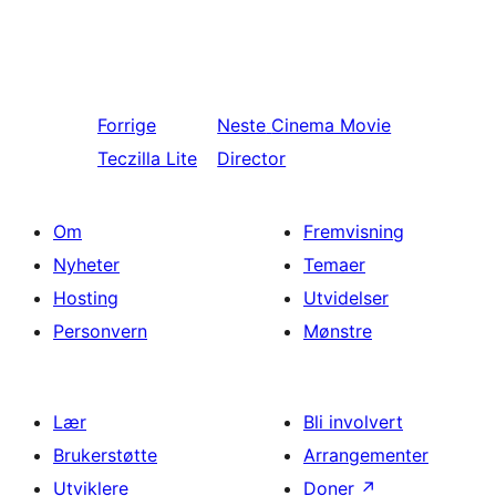
Forrige
Neste
Cinema Movie
Teczilla Lite
Director
Om
Fremvisning
Nyheter
Temaer
Hosting
Utvidelser
Personvern
Mønstre
Lær
Bli involvert
Brukerstøtte
Arrangementer
Utviklere
Doner
↗