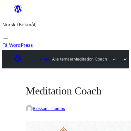
Hopp
til
Norsk (Bokmål)
innhold
Få WordPress
Temaer
Alle temaer
Meditation Coach
Meditation Coach
Blossom Themes