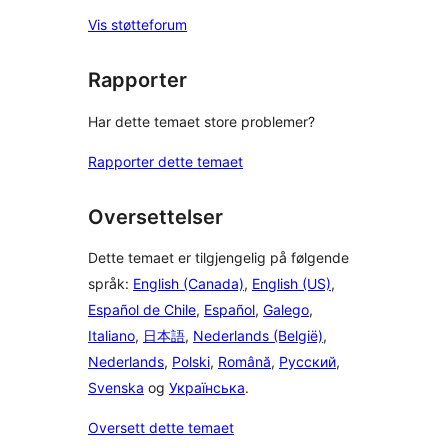
Vis støtteforum
Rapporter
Har dette temaet store problemer?
Rapporter dette temaet
Oversettelser
Dette temaet er tilgjengelig på følgende
språk:
English (Canada)
,
English (US)
,
Español de Chile
,
Español
,
Galego
,
Italiano
,
日本語
,
Nederlands (België)
,
Nederlands
,
Polski
,
Română
,
Русский
,
Svenska
og
Українська
.
Oversett dette temaet