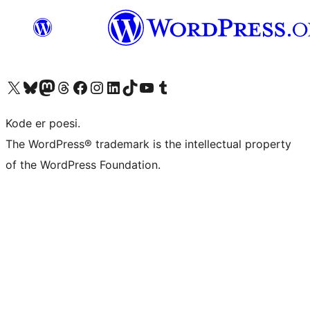
Besøk vår konto på X
Visit our Bluesky account
Besøk vår Mastodon-konto
Visit our Threads account
Besøk vår Facebook-side
Besøk vår Instagram-konto
Besøk vår LinkedIn-konto
Visit our TikTok account
Visit our YouTube channel
Visit our Tumblr account
Kode er poesi.
The WordPress® trademark is the intellectual property
of the WordPress Foundation.