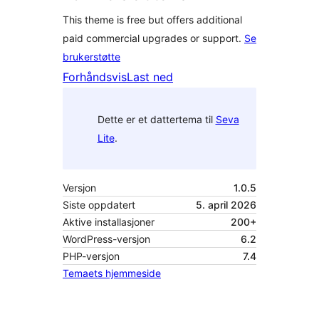
This theme is free but offers additional
paid commercial upgrades or support.
Se
brukerstøtte
Forhåndsvis
Last ned
Dette er et dattertema til
Seva
Lite
.
Versjon
1.0.5
Siste oppdatert
5. april 2026
Aktive installasjoner
200+
WordPress-versjon
6.2
PHP-versjon
7.4
Temaets hjemmeside