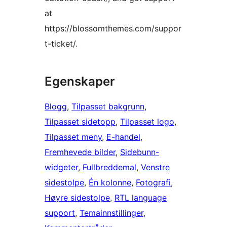
at
https://blossomthemes.com/suppor
t-ticket/.
Egenskaper
Blogg
, 
Tilpasset bakgrunn
, 
Tilpasset sidetopp
, 
Tilpasset logo
, 
Tilpasset meny
, 
E-handel
, 
Fremhevede bilder
, 
Sidebunn-
widgeter
, 
Fullbreddemal
, 
Venstre
sidestolpe
, 
Én kolonne
, 
Fotografi
, 
Høyre sidestolpe
, 
RTL language
support
, 
Temainnstillinger
, 