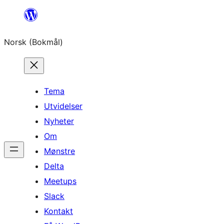
Hopp
til
Norsk (Bokmål)
innhold
Tema
Utvidelser
Nyheter
Om
Mønstre
Delta
Meetups
Slack
Kontakt