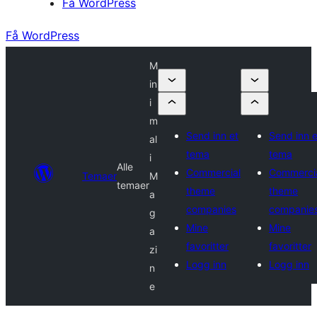
Få WordPress
Få WordPress
M
in
i
m
Send inn et
Send inn e
al
tema
tema
i
Alle
Commercial
Commerci
Temaer
M
temaer
theme
theme
a
companies
companie
g
Mine
Mine
a
favoritter
favoritter
zi
Logg inn
Logg inn
n
e