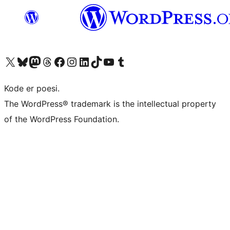
Besøk vår konto på X
Visit our Bluesky account
Besøk vår Mastodon-konto
Visit our Threads account
Besøk vår Facebook-side
Besøk vår Instagram-konto
Besøk vår LinkedIn-konto
Visit our TikTok account
Visit our YouTube channel
Visit our Tumblr account
Kode er poesi.
The WordPress® trademark is the intellectual property
of the WordPress Foundation.