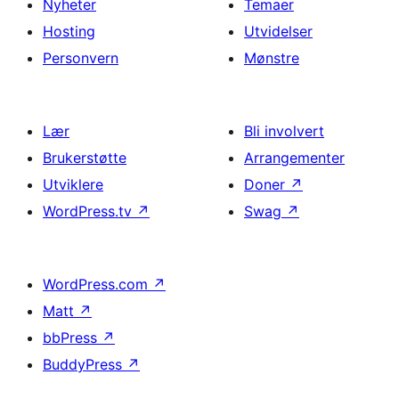
Nyheter
Temaer
Hosting
Utvidelser
Personvern
Mønstre
Lær
Bli involvert
Brukerstøtte
Arrangementer
Utviklere
Doner
↗
WordPress.tv
↗
Swag
↗
WordPress.com
↗
Matt
↗
bbPress
↗
BuddyPress
↗