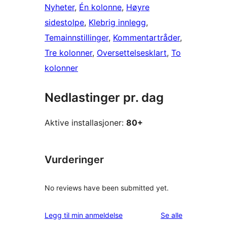
Nyheter
, 
Én kolonne
, 
Høyre
sidestolpe
, 
Klebrig innlegg
, 
Temainnstillinger
, 
Kommentartråder
, 
Tre kolonner
, 
Oversettelsesklart
, 
To
kolonner
Nedlastinger pr. dag
Aktive installasjoner:
80+
Vurderinger
No reviews have been submitted yet.
omtalene
Legg til min anmeldelse
Se alle