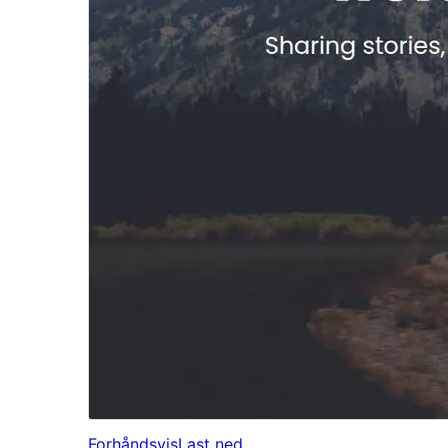
Forhåndsvis
Last ned