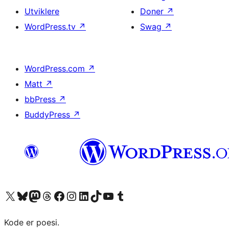
Utviklere
Doner
↗
WordPress.tv
↗
Swag
↗
WordPress.com
↗
Matt
↗
bbPress
↗
BuddyPress
↗
Besøk vår konto på X
Visit our Bluesky account
Besøk vår Mastodon-konto
Visit our Threads account
Besøk vår Facebook-side
Besøk vår Instagram-konto
Besøk vår LinkedIn-konto
Visit our TikTok account
Visit our YouTube channel
Visit our Tumblr account
Kode er poesi.