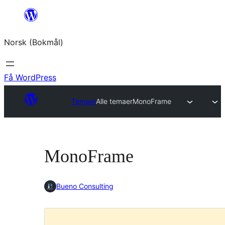
Hopp
til
Norsk (Bokmål)
innhold
Få WordPress
Temaer
Alle temaer
MonoFrame
MonoFrame
Bueno Consulting