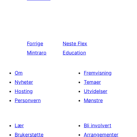
Forrige
Neste
Flex
Mintraro
Education
Om
Fremvisning
Nyheter
Temaer
Hosting
Utvidelser
Personvern
Mønstre
Lær
Bli involvert
Brukerstøtte
Arrangementer