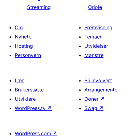
Streaming
Oriole
Om
Fremvisning
Nyheter
Temaer
Hosting
Utvidelser
Personvern
Mønstre
Lær
Bli involvert
Brukerstøtte
Arrangementer
Utviklere
Doner
↗
WordPress.tv
↗
Swag
↗
WordPress.com
↗