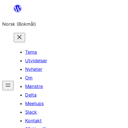
Hopp
til
Norsk (Bokmål)
innhold
Tema
Utvidelser
Nyheter
Om
Mønstre
Delta
Meetups
Slack
Kontakt