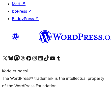
Matt
↗
bbPress
↗
BuddyPress
↗
Besøk vår konto på X
Visit our Bluesky account
Besøk vår Mastodon-konto
Visit our Threads account
Besøk vår Facebook-side
Besøk vår Instagram-konto
Besøk vår LinkedIn-konto
Visit our TikTok account
Visit our YouTube channel
Visit our Tumblr account
Kode er poesi.
The WordPress® trademark is the intellectual property
of the WordPress Foundation.