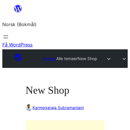
Hopp
til
Norsk (Bokmål)
innhold
Få WordPress
Temaer
Alle temaer
New Shop
New Shop
Karmegaraja Subramaniam