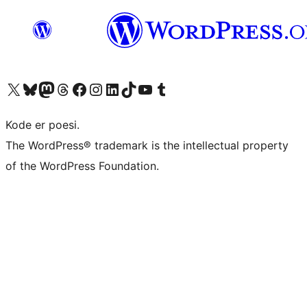
Besøk vår konto på X
Visit our Bluesky account
Besøk vår Mastodon-konto
Visit our Threads account
Besøk vår Facebook-side
Besøk vår Instagram-konto
Besøk vår LinkedIn-konto
Visit our TikTok account
Visit our YouTube channel
Visit our Tumblr account
Kode er poesi.
The WordPress® trademark is the intellectual property
of the WordPress Foundation.