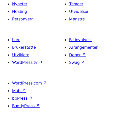
Nyheter
Temaer
Hosting
Utvidelser
Personvern
Mønstre
Lær
Bli involvert
Brukerstøtte
Arrangementer
Utviklere
Doner
↗
WordPress.tv
↗
Swag
↗
WordPress.com
↗
Matt
↗
bbPress
↗
BuddyPress
↗