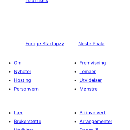
Trac tickets
Forrige
Startupzy
Neste
Phala
Om
Fremvisning
Nyheter
Temaer
Hosting
Utvidelser
Personvern
Mønstre
Lær
Bli involvert
Brukerstøtte
Arrangementer