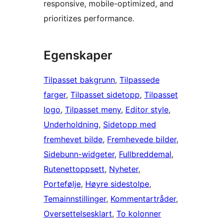
responsive, mobile-optimized, and
prioritizes performance.
Egenskaper
Tilpasset bakgrunn
, 
Tilpassede
farger
, 
Tilpasset sidetopp
, 
Tilpasset
logo
, 
Tilpasset meny
, 
Editor style
, 
Underholdning
, 
Sidetopp med
fremhevet bilde
, 
Fremhevede bilder
, 
Sidebunn-widgeter
, 
Fullbreddemal
, 
Rutenettoppsett
, 
Nyheter
, 
Portefølje
, 
Høyre sidestolpe
, 
Temainnstillinger
, 
Kommentartråder
, 
Oversettelsesklart
, 
To kolonner