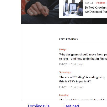
Forhåndsvis
Last ned