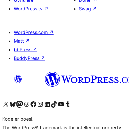
Utviklere
Doner
↗
WordPress.tv
↗
Swag
↗
WordPress.com
↗
Matt
↗
bbPress
↗
BuddyPress
↗
Besøk vår konto på X
Visit our Bluesky account
Besøk vår Mastodon-konto
Visit our Threads account
Besøk vår Facebook-side
Besøk vår Instagram-konto
Besøk vår LinkedIn-konto
Visit our TikTok account
Visit our YouTube channel
Visit our Tumblr account
Kode er poesi.
The WordPress® trademark is the intellectual property