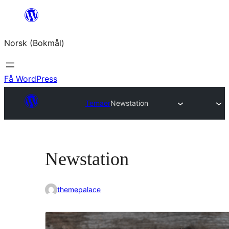
Hopp
til
Norsk (Bokmål)
innhold
Få WordPress
Temaer
Newstation
Newstation
themepalace