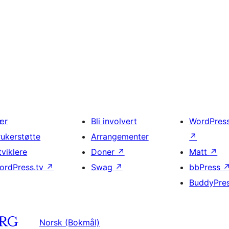
ær
Bli involvert
WordPres
rukerstøtte
Arrangementer
↗
tviklere
Doner
↗
Matt
↗
ordPress.tv
↗
Swag
↗
bbPress
BuddyPre
Norsk (Bokmål)