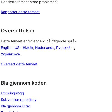
Har dette temaet store problemer?
Rapporter dette temaet
Oversettelser
Dette temaet er tilgjengelig på følgende språk:
English (US)
,
日本語
,
Nederlands
,
Русский
og
Українська
.
Oversett dette temaet
Bla gjennom koden
Utviklingslogg
Subversion repository
Bla gjennom i Trac