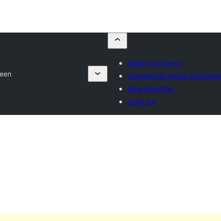
Send inn et tema
een
Commercial theme companie
Mine favoritter
Logg inn