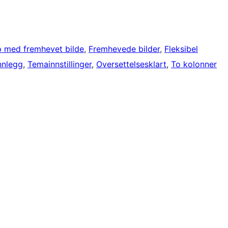
 med fremhevet bilde
, 
Fremhevede bilder
, 
Fleksibel
nnlegg
, 
Temainnstillinger
, 
Oversettelsesklart
, 
To kolonner