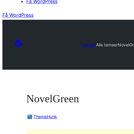
Få WordPress
Få WordPress
Temaer
Alle temaer
NovelGr
NovelGreen
ThemeHunk