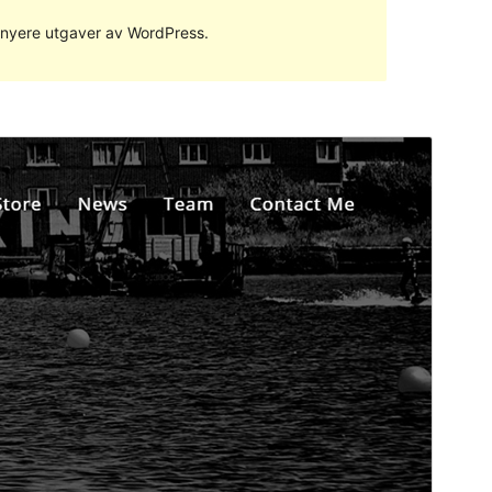
ed nyere utgaver av WordPress.
Forhåndsvis
Last ned
Dette er et dattertema til
NovelLite
.
Versjon
1.1.5
Siste oppdatert
6. mai 2023
Aktive installasjoner
100+
WordPress-versjon
5.5
PHP-versjon
5.6
Temaets hjemmeside