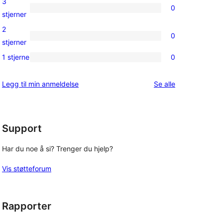
3
0
star
0
stjerner
reviews
3-
2
0
star
0
stjerner
reviews
2-
1 stjerne
0
0
star
1-
reviews
omtalene
Legg til min anmeldelse
Se alle
star
reviews
Support
Har du noe å si? Trenger du hjelp?
Vis støtteforum
Rapporter