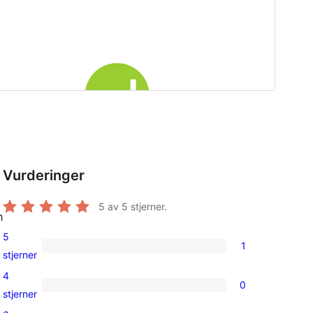
Vurderinger
5
av 5 stjerner.
h
5
1
1
stjerner
5-
4
0
star
0
stjerner
review
4-