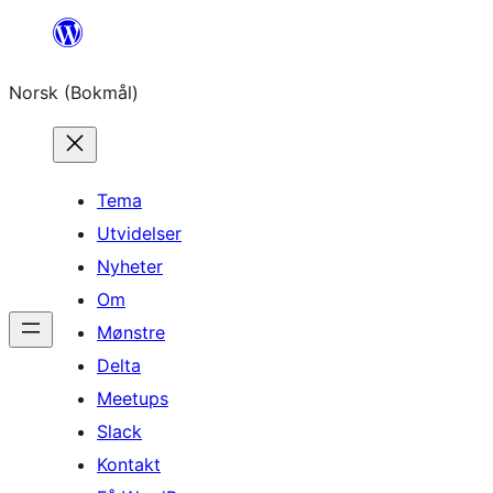
Hopp
til
Norsk (Bokmål)
innhold
Tema
Utvidelser
Nyheter
Om
Mønstre
Delta
Meetups
Slack
Kontakt