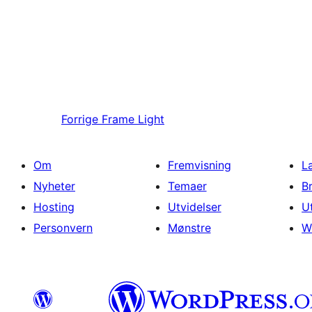
Forrige
Frame Light
Om
Fremvisning
L
Nyheter
Temaer
B
Hosting
Utvidelser
U
Personvern
Mønstre
W