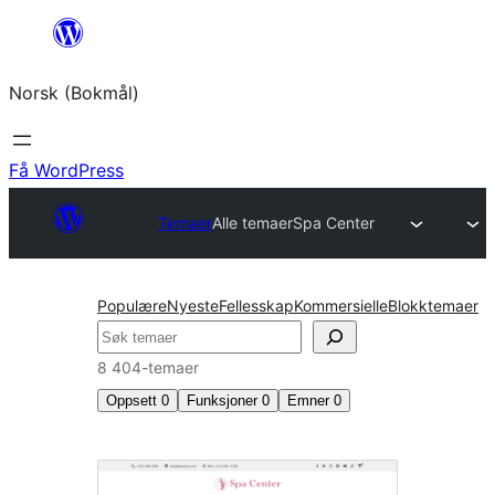
Hopp
til
Norsk (Bokmål)
innhold
Få WordPress
Temaer
Alle temaer
Spa Center
Populære
Nyeste
Fellesskap
Kommersielle
Blokktemaer
Søk
8 404-temaer
Oppsett
0
Funksjoner
0
Emner
0
Alle