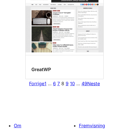
GreatWP
Forrige
1
…
6
7
8
9
10
…
49
Neste
Om
Fremvisning