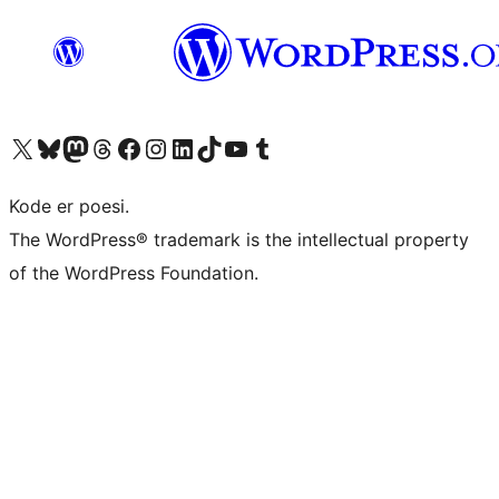
Besøk vår konto på X
Visit our Bluesky account
Besøk vår Mastodon-konto
Visit our Threads account
Besøk vår Facebook-side
Besøk vår Instagram-konto
Besøk vår LinkedIn-konto
Visit our TikTok account
Visit our YouTube channel
Visit our Tumblr account
Kode er poesi.
The WordPress® trademark is the intellectual property
of the WordPress Foundation.