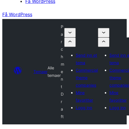
Få WordPress
Få WordPress
P
a
r
c
Send inn et
Send inn e
h
tema
tema
m
Alle
Commercial
Commerci
Temaer
e
temaer
theme
theme
n
companies
companie
t
Mine
Mine
D
favoritter
favoritter
r
Logg inn
Logg inn
a
ft