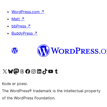
WordPress.com
↗
Matt
↗
bbPress
↗
BuddyPress
↗
Besøk vår konto på X
Visit our Bluesky account
Besøk vår Mastodon-konto
Visit our Threads account
Besøk vår Facebook-side
Besøk vår Instagram-konto
Besøk vår LinkedIn-konto
Visit our TikTok account
Visit our YouTube channel
Visit our Tumblr account
Kode er poesi.
The WordPress® trademark is the intellectual property
of the WordPress Foundation.