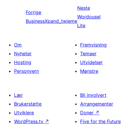
Neste
Forrige
Wordousel
BusinessXpand_twieme
Lite
Om
Fremvisning
Nyheter
Temaer
Hosting
Utvidelser
Personvern
Mønstre
Lær
Bli involvert
Brukerstøtte
Arrangementer
Utviklere
Doner
↗
WordPress.tv
↗
Five for the Future