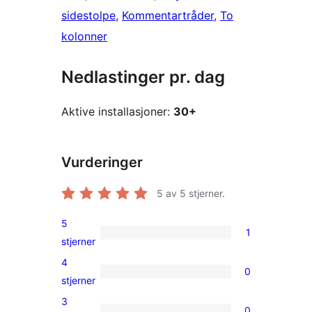
sidestolpe
, 
Kommentartråder
, 
To
kolonner
Nedlastinger pr. dag
Aktive installasjoner:
30+
Vurderinger
5
av 5 stjerner.
5
1
1
stjerner
5-
4
0
star
0
stjerner
review
4-
3
0