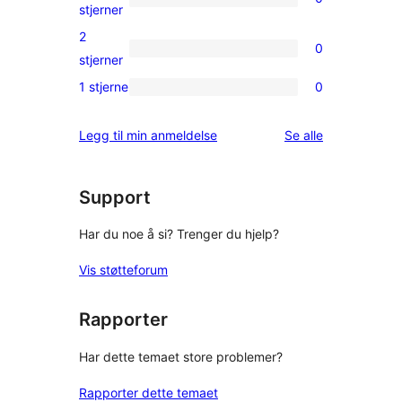
star
0
stjerner
reviews
3-
2
0
star
0
stjerner
reviews
2-
1 stjerne
0
0
star
1-
reviews
omtalene
Legg til min anmeldelse
Se alle
star
reviews
Support
Har du noe å si? Trenger du hjelp?
Vis støtteforum
Rapporter
Har dette temaet store problemer?
Rapporter dette temaet