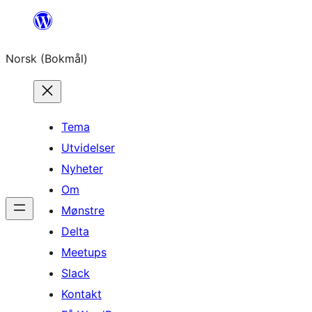
Hopp
til
Norsk (Bokmål)
innhold
Tema
Utvidelser
Nyheter
Om
Mønstre
Delta
Meetups
Slack
Kontakt