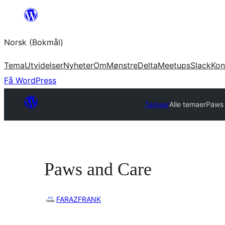
Hopp
til
Norsk (Bokmål)
innhold
Tema
Utvidelser
Nyheter
Om
Mønstre
Delta
Meetups
Slack
Kon
Få WordPress
Temaer
Alle temaer
Paws 
Paws and Care
FARAZFRANK