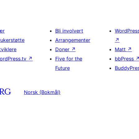
ær
Bli involvert
WordPres
rukerstøtte
Arrangementer
↗
tviklere
Doner
↗
Matt
↗
ordPress.tv
↗
Five for the
bbPress
Future
BuddyPre
Norsk (Bokmål)