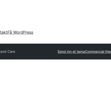
takt
Få WordPress
and Care
Send inn et tema
Commercial th