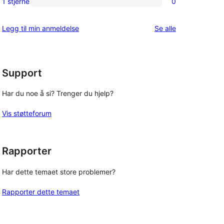
1 stjerne
0
0
star
1-
reviews
omtalene
Legg til min anmeldelse
Se alle
star
reviews
Support
Har du noe å si? Trenger du hjelp?
Vis støtteforum
Rapporter
Har dette temaet store problemer?
Rapporter dette temaet