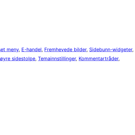
set meny
, 
E-handel
, 
Fremhevede bilder
, 
Sidebunn-widgeter
, 
øyre sidestolpe
, 
Temainnstillinger
, 
Kommentartråder
, 