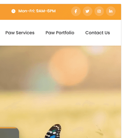
Forhåndsvis
Last ned
Versjon
0.1.6
Siste oppdatert
28. april 2026
Aktive installasjoner
50+
WordPress-versjon
6.0
PHP-versjon
7.4
Temaets hjemmeside