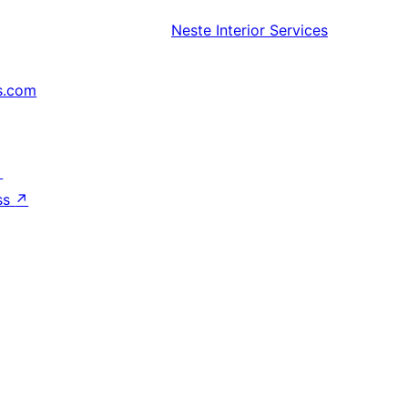
Neste
Interior Services
s.com
↗
ss
↗