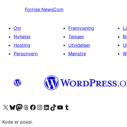
Forrige
NewsCom
Om
Fremvisning
L
Nyheter
Temaer
B
Hosting
Utvidelser
U
Personvern
Mønstre
W
Besøk vår konto på X
Visit our Bluesky account
Besøk vår Mastodon-konto
Visit our Threads account
Besøk vår Facebook-side
Besøk vår Instagram-konto
Besøk vår LinkedIn-konto
Visit our TikTok account
Visit our YouTube channel
Visit our Tumblr account
Kode er poesi.