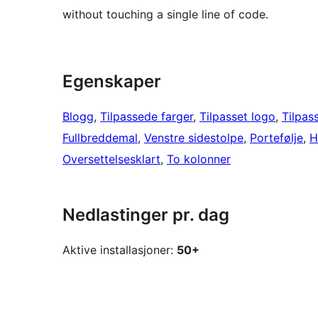
without touching a single line of code.
Egenskaper
Blogg
, 
Tilpassede farger
, 
Tilpasset logo
, 
Tilpas
Fullbreddemal
, 
Venstre sidestolpe
, 
Portefølje
, 
H
Oversettelsesklart
, 
To kolonner
Nedlastinger pr. dag
Aktive installasjoner:
50+