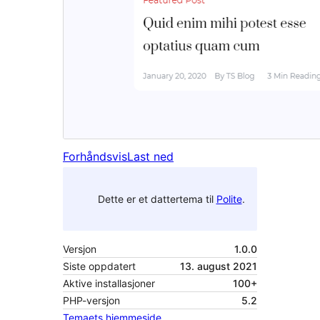
Forhåndsvis
Last ned
Dette er et dattertema til
Polite
.
Versjon
1.0.0
Siste oppdatert
13. august 2021
Aktive installasjoner
100+
PHP-versjon
5.2
Temaets hjemmeside