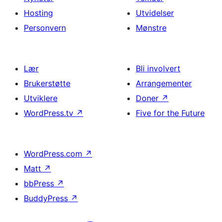
Hosting
Utvidelser
Personvern
Mønstre
Lær
Bli involvert
Brukerstøtte
Arrangementer
Utviklere
Doner
↗
WordPress.tv
↗
Five for the Future
WordPress.com
↗
Matt
↗
bbPress
↗
BuddyPress
↗