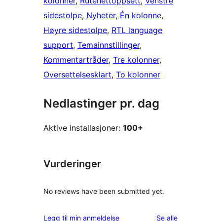
kolonner
, 
Rutenettoppsett
, 
Venstre
sidestolpe
, 
Nyheter
, 
Én kolonne
, 
Høyre sidestolpe
, 
RTL language
support
, 
Temainnstillinger
, 
Kommentartråder
, 
Tre kolonner
, 
Oversettelsesklart
, 
To kolonner
Nedlastinger pr. dag
Aktive installasjoner:
100+
Vurderinger
No reviews have been submitted yet.
omtalene
Legg til min anmeldelse
Se alle