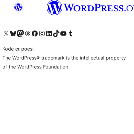
Besøk vår konto på X
Visit our Bluesky account
Besøk vår Mastodon-konto
Visit our Threads account
Besøk vår Facebook-side
Besøk vår Instagram-konto
Besøk vår LinkedIn-konto
Visit our TikTok account
Visit our YouTube channel
Visit our Tumblr account
Kode er poesi.
The WordPress® trademark is the intellectual property
of the WordPress Foundation.