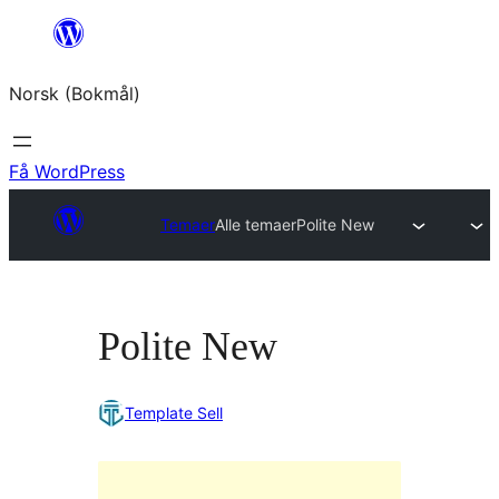
Hopp
til
Norsk (Bokmål)
innhold
Få WordPress
Temaer
Alle temaer
Polite New
Polite New
Template Sell