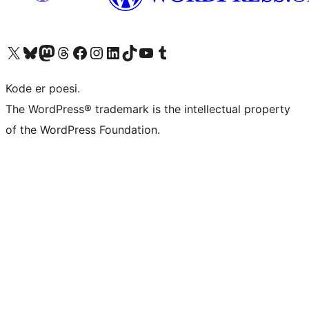
Besøk vår konto på X
Visit our Bluesky account
Besøk vår Mastodon-konto
Visit our Threads account
Besøk vår Facebook-side
Besøk vår Instagram-konto
Besøk vår LinkedIn-konto
Visit our TikTok account
Visit our YouTube channel
Visit our Tumblr account
Kode er poesi.
The WordPress® trademark is the intellectual property
of the WordPress Foundation.