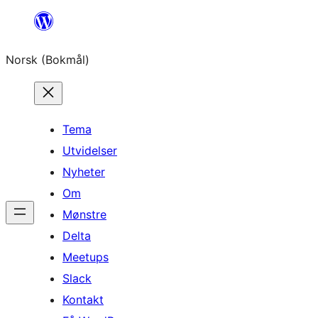
Hopp
til
Norsk (Bokmål)
innhold
Tema
Utvidelser
Nyheter
Om
Mønstre
Delta
Meetups
Slack
Kontakt