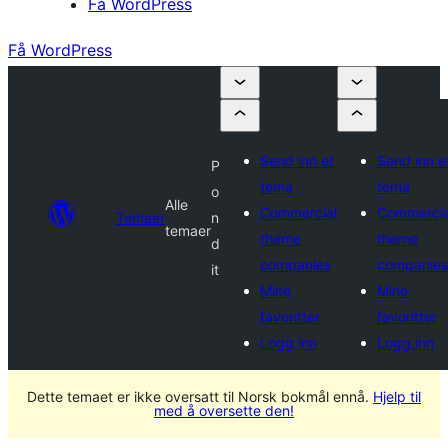
Få WordPress
Få WordPress
Send inn et
Send inn e
P
tema
tema
o
Alle
Commercial
Commercia
Temaer
n
temaer
theme
theme
d
companies
companies
it
Mine
Mine
favoritter
favoritter
Logg inn
Logg inn
Dette temaet er ikke oversatt til Norsk bokmål ennå.
Hjelp til
med å oversette den!