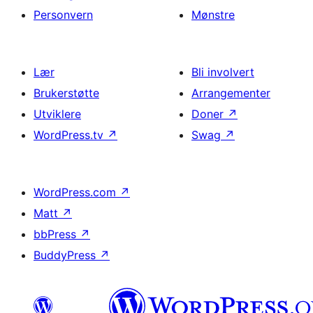
Personvern
Mønstre
Lær
Bli involvert
Brukerstøtte
Arrangementer
Utviklere
Doner
↗
WordPress.tv
↗
Swag
↗
WordPress.com
↗
Matt
↗
bbPress
↗
BuddyPress
↗