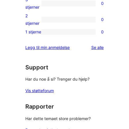
0
star
0
stjerner
reviews
3-
2
0
star
0
stjerner
reviews
2-
1 stjerne
0
0
star
1-
reviews
omtalene
Legg til min anmeldelse
Se alle
star
reviews
Support
Har du noe å si? Trenger du hjelp?
Vis støtteforum
Rapporter
Har dette temaet store problemer?