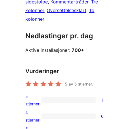
sidestolpe
, 
Kommentartråder
, 
Tre
kolonner
, 
Oversettelsesklart
, 
To
kolonner
Nedlastinger pr. dag
Aktive installasjoner:
700+
Vurderinger
5
av 5 stjerner.
5
1
1
stjerner
5-
4
0
star
0
stjerner
review
4-
3