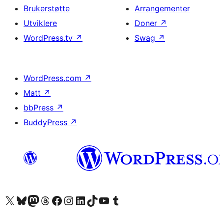
Brukerstøtte
Arrangementer
Utviklere
Doner
↗
WordPress.tv
↗
Swag
↗
WordPress.com
↗
Matt
↗
bbPress
↗
BuddyPress
↗
Besøk vår konto på X
Visit our Bluesky account
Besøk vår Mastodon-konto
Visit our Threads account
Besøk vår Facebook-side
Besøk vår Instagram-konto
Besøk vår LinkedIn-konto
Visit our TikTok account
Visit our YouTube channel
Visit our Tumblr account