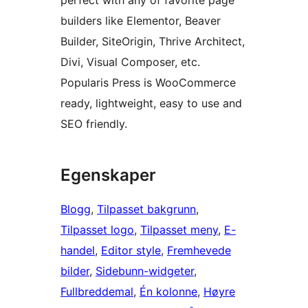
perfect with any of favorite page
builders like Elementor, Beaver
Builder, SiteOrigin, Thrive Architect,
Divi, Visual Composer, etc.
Popularis Press is WooCommerce
ready, lightweight, easy to use and
SEO friendly.
Egenskaper
Blogg
, 
Tilpasset bakgrunn
, 
Tilpasset logo
, 
Tilpasset meny
, 
E-
handel
, 
Editor style
, 
Fremhevede
bilder
, 
Sidebunn-widgeter
, 
Fullbreddemal
, 
Én kolonne
, 
Høyre