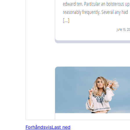
Forhåndsvis
Last ned