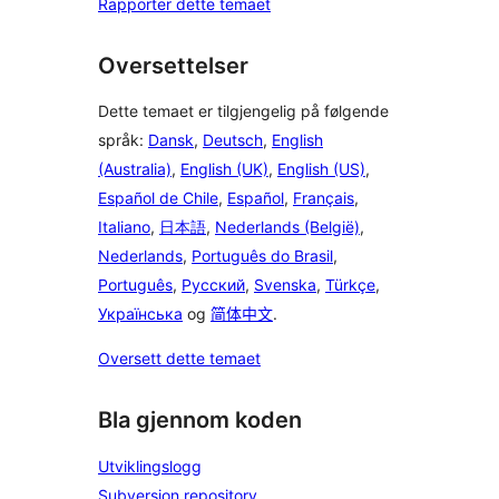
Rapporter dette temaet
Oversettelser
Dette temaet er tilgjengelig på følgende
språk:
Dansk
,
Deutsch
,
English
(Australia)
,
English (UK)
,
English (US)
,
Español de Chile
,
Español
,
Français
,
Italiano
,
日本語
,
Nederlands (België)
,
Nederlands
,
Português do Brasil
,
Português
,
Русский
,
Svenska
,
Türkçe
,
Українська
og
简体中文
.
Oversett dette temaet
Bla gjennom koden
Utviklingslogg
Subversion repository