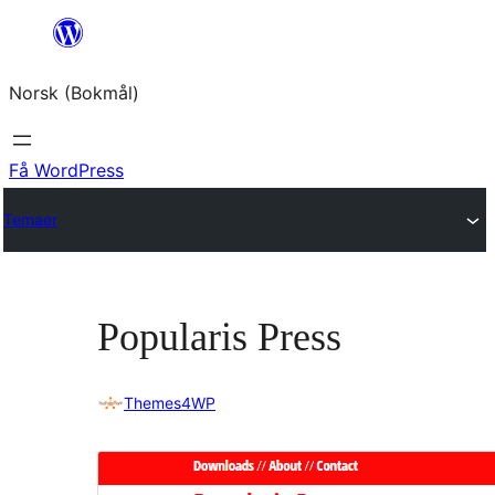
Hopp
til
Norsk (Bokmål)
innhold
Få WordPress
Temaer
Popularis Press
Themes4WP