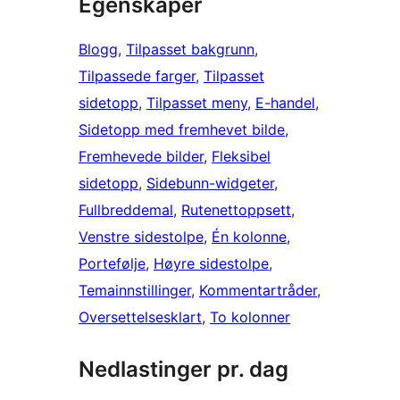
Egenskaper
Blogg
, 
Tilpasset bakgrunn
, 
Tilpassede farger
, 
Tilpasset
sidetopp
, 
Tilpasset meny
, 
E-handel
, 
Sidetopp med fremhevet bilde
, 
Fremhevede bilder
, 
Fleksibel
sidetopp
, 
Sidebunn-widgeter
, 
Fullbreddemal
, 
Rutenettoppsett
, 
Venstre sidestolpe
, 
Én kolonne
, 
Portefølje
, 
Høyre sidestolpe
, 
Temainnstillinger
, 
Kommentartråder
, 
Oversettelsesklart
, 
To kolonner
Nedlastinger pr. dag