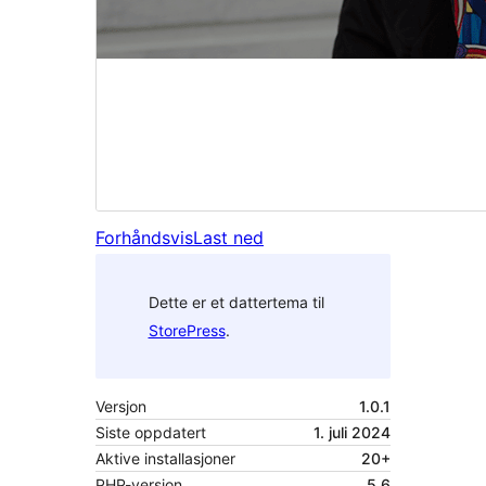
Forhåndsvis
Last ned
Dette er et dattertema til
StorePress
.
Versjon
1.0.1
Siste oppdatert
1. juli 2024
Aktive installasjoner
20+
PHP-versjon
5.6