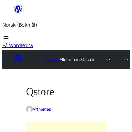
Hopp
til
Norsk (Bokmål)
innhold
Få WordPress
Temaer
Alle temaer
Qstore
Qstore
vfthemes