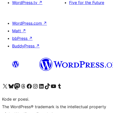
WordPress.tv
↗
Five for the Future
WordPress.com
↗
Matt
↗
bbPress
↗
BuddyPress
↗
Besøk vår konto på X
Visit our Bluesky account
Besøk vår Mastodon-konto
Visit our Threads account
Besøk vår Facebook-side
Besøk vår Instagram-konto
Besøk vår LinkedIn-konto
Visit our TikTok account
Visit our YouTube channel
Visit our Tumblr account
Kode er poesi.
The WordPress® trademark is the intellectual property