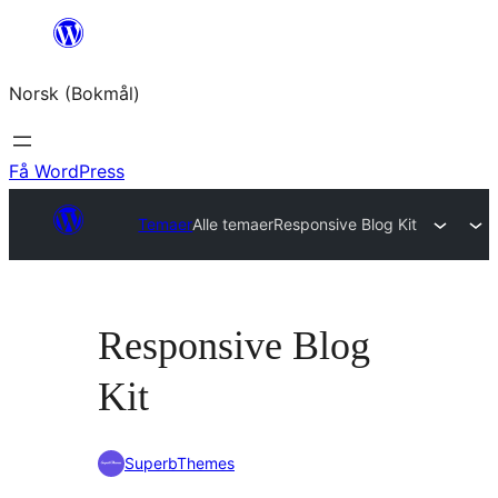
Hopp
til
Norsk (Bokmål)
innhold
Få WordPress
Temaer
Alle temaer
Responsive Blog Kit
Responsive Blog
Kit
SuperbThemes