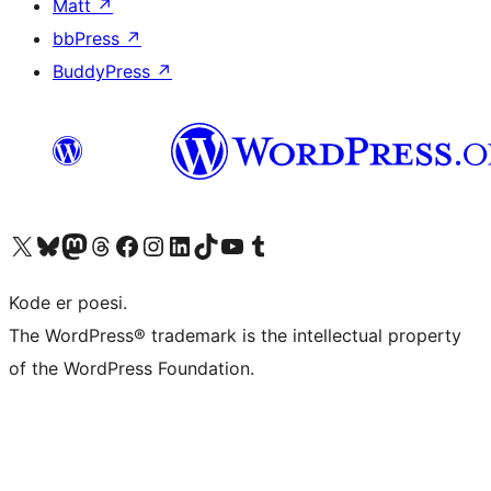
Matt
↗
bbPress
↗
BuddyPress
↗
Besøk vår konto på X
Visit our Bluesky account
Besøk vår Mastodon-konto
Visit our Threads account
Besøk vår Facebook-side
Besøk vår Instagram-konto
Besøk vår LinkedIn-konto
Visit our TikTok account
Visit our YouTube channel
Visit our Tumblr account
Kode er poesi.
The WordPress® trademark is the intellectual property
of the WordPress Foundation.