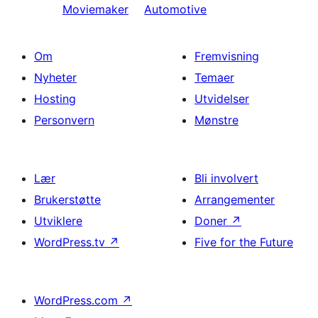
Moviemaker
Automotive
Om
Fremvisning
Nyheter
Temaer
Hosting
Utvidelser
Personvern
Mønstre
Lær
Bli involvert
Brukerstøtte
Arrangementer
Utviklere
Doner
↗
WordPress.tv
↗
Five for the Future
WordPress.com
↗