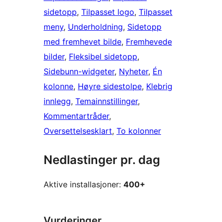
sidetopp
, 
Tilpasset logo
, 
Tilpasset
meny
, 
Underholdning
, 
Sidetopp
med fremhevet bilde
, 
Fremhevede
bilder
, 
Fleksibel sidetopp
, 
Sidebunn-widgeter
, 
Nyheter
, 
Én
kolonne
, 
Høyre sidestolpe
, 
Klebrig
innlegg
, 
Temainnstillinger
, 
Kommentartråder
, 
Oversettelsesklart
, 
To kolonner
Nedlastinger pr. dag
Aktive installasjoner:
400+
Vurderinger