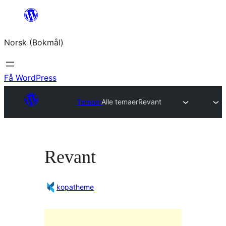
Hopp
til
Norsk (Bokmål)
innhold
Få WordPress
Temaer
Alle temaer
Revant
Revant
kopatheme