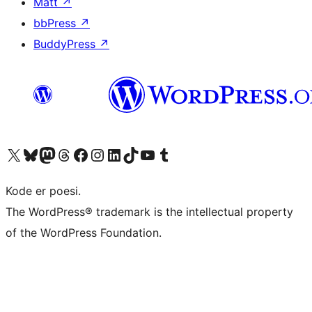
Matt
↗
bbPress
↗
BuddyPress
↗
Besøk vår konto på X
Visit our Bluesky account
Besøk vår Mastodon-konto
Visit our Threads account
Besøk vår Facebook-side
Besøk vår Instagram-konto
Besøk vår LinkedIn-konto
Visit our TikTok account
Visit our YouTube channel
Visit our Tumblr account
Kode er poesi.
The WordPress® trademark is the intellectual property
of the WordPress Foundation.