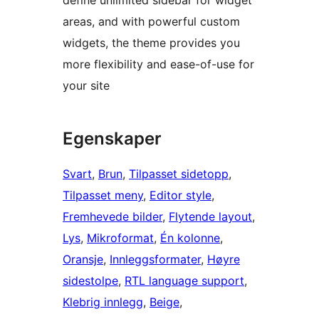
define unlimited sidebar for widget
areas, and with powerful custom
widgets, the theme provides you
more flexibility and ease-of-use for
your site
Egenskaper
Svart
, 
Brun
, 
Tilpasset sidetopp
, 
Tilpasset meny
, 
Editor style
, 
Fremhevede bilder
, 
Flytende layout
, 
Lys
, 
Mikroformat
, 
Én kolonne
, 
Oransje
, 
Innleggsformater
, 
Høyre
sidestolpe
, 
RTL language support
, 
Klebrig innlegg
, 
Beige
, 