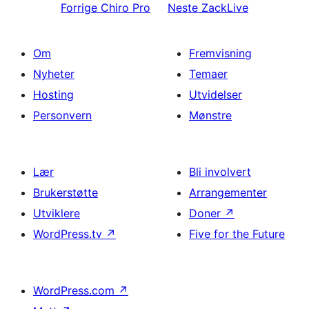
Forrige
Chiro Pro
Neste
ZackLive
Om
Fremvisning
Nyheter
Temaer
Hosting
Utvidelser
Personvern
Mønstre
Lær
Bli involvert
Brukerstøtte
Arrangementer
Utviklere
Doner
↗
WordPress.tv
↗
Five for the Future
WordPress.com
↗