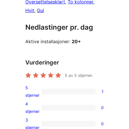
Oversettelsesklart
, 
To kolonner
, 
Hvit
, 
Gul
Nedlastinger pr. dag
Aktive installasjoner:
20+
Vurderinger
5
av 5 stjerner.
5
1
1
stjerner
5-
4
0
star
0
stjerner
review
4-
3
0
star
0
stjerner