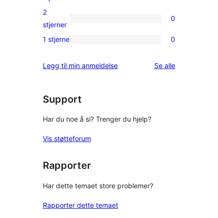
reviews
3-
2
0
star
0
stjerner
reviews
2-
1 stjerne
0
0
star
1-
reviews
omtalene
Legg til min anmeldelse
Se alle
star
reviews
Support
Har du noe å si? Trenger du hjelp?
Vis støtteforum
Rapporter
Har dette temaet store problemer?
Rapporter dette temaet