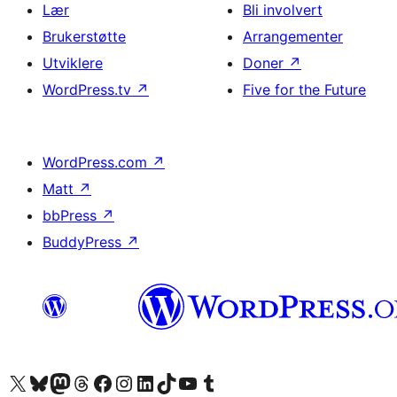
Lær
Bli involvert
Brukerstøtte
Arrangementer
Utviklere
Doner
↗
WordPress.tv
↗
Five for the Future
WordPress.com
↗
Matt
↗
bbPress
↗
BuddyPress
↗
Besøk vår konto på X
Visit our Bluesky account
Besøk vår Mastodon-konto
Visit our Threads account
Besøk vår Facebook-side
Besøk vår Instagram-konto
Besøk vår LinkedIn-konto
Visit our TikTok account
Visit our YouTube channel
Visit our Tumblr account