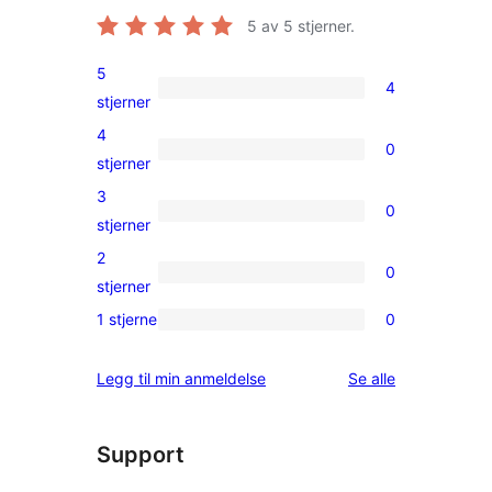
5
av 5 stjerner.
5
4
4
stjerner
5-
4
0
star
0
stjerner
reviews
4-
3
0
star
0
stjerner
reviews
3-
2
0
star
0
stjerner
reviews
2-
1 stjerne
0
0
star
1-
reviews
omtalene
Legg til min anmeldelse
Se alle
star
reviews
Support