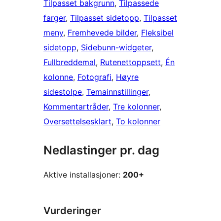
Tilpasset bakgrunn
, 
Tilpassede
farger
, 
Tilpasset sidetopp
, 
Tilpasset
meny
, 
Fremhevede bilder
, 
Fleksibel
sidetopp
, 
Sidebunn-widgeter
, 
Fullbreddemal
, 
Rutenettoppsett
, 
Én
kolonne
, 
Fotografi
, 
Høyre
sidestolpe
, 
Temainnstillinger
, 
Kommentartråder
, 
Tre kolonner
, 
Oversettelsesklart
, 
To kolonner
Nedlastinger pr. dag
Aktive installasjoner:
200+
Vurderinger