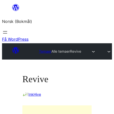
Hopp
til
Norsk (Bokmål)
innhold
Få WordPress
Temaer
Alle temaer
Revive
Revive
InkHive