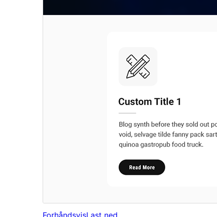
Forhåndsvis
Last ned