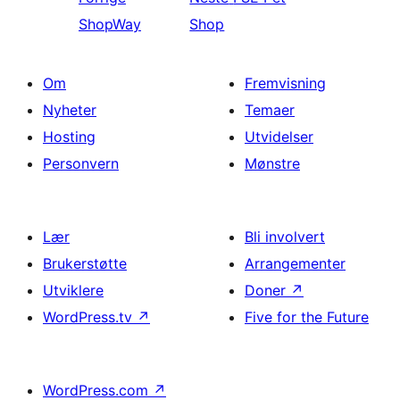
ShopWay
Shop
Om
Fremvisning
Nyheter
Temaer
Hosting
Utvidelser
Personvern
Mønstre
Lær
Bli involvert
Brukerstøtte
Arrangementer
Utviklere
Doner
↗
WordPress.tv
↗
Five for the Future
WordPress.com
↗