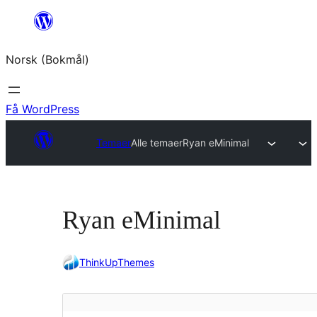
Hopp
til
Norsk (Bokmål)
innhold
Få WordPress
Temaer
Alle temaer
Ryan eMinimal
Ryan eMinimal
ThinkUpThemes