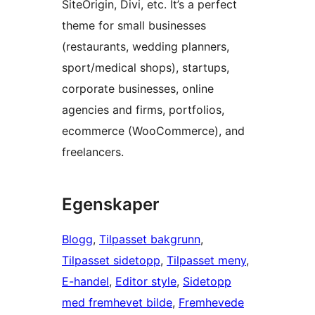
SiteOrigin, Divi, etc. It’s a perfect
theme for small businesses
(restaurants, wedding planners,
sport/medical shops), startups,
corporate businesses, online
agencies and firms, portfolios,
ecommerce (WooCommerce), and
freelancers.
Egenskaper
Blogg
, 
Tilpasset bakgrunn
, 
Tilpasset sidetopp
, 
Tilpasset meny
, 
E-handel
, 
Editor style
, 
Sidetopp
med fremhevet bilde
, 
Fremhevede