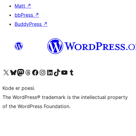
Matt
↗
bbPress
↗
BuddyPress
↗
Besøk vår konto på X
Visit our Bluesky account
Besøk vår Mastodon-konto
Visit our Threads account
Besøk vår Facebook-side
Besøk vår Instagram-konto
Besøk vår LinkedIn-konto
Visit our TikTok account
Visit our YouTube channel
Visit our Tumblr account
Kode er poesi.
The WordPress® trademark is the intellectual property
of the WordPress Foundation.