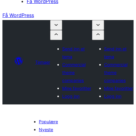
Få WordPress
Få WordPress
Send inn et
Send inn et
tema
tema
Temaer
Commercial
Commercial
theme
theme
companies
companies
Mine favoritter
Mine favoritter
Logg inn
Logg inn
Populære
Nyeste