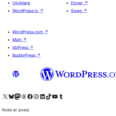
Utviklere
Doner
↗
WordPress.tv
↗
Swag
↗
WordPress.com
↗
Matt
↗
bbPress
↗
BuddyPress
↗
Besøk vår konto på X
Visit our Bluesky account
Besøk vår Mastodon-konto
Visit our Threads account
Besøk vår Facebook-side
Besøk vår Instagram-konto
Besøk vår LinkedIn-konto
Visit our TikTok account
Visit our YouTube channel
Visit our Tumblr account
Kode er poesi.