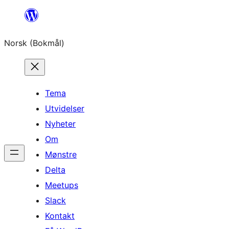
Hopp
til
Norsk (Bokmål)
innhold
Tema
Utvidelser
Nyheter
Om
Mønstre
Delta
Meetups
Slack
Kontakt