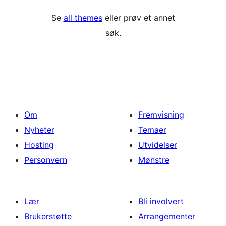
Se
all themes
eller prøv et annet
søk.
Om
Fremvisning
Nyheter
Temaer
Hosting
Utvidelser
Personvern
Mønstre
Lær
Bli involvert
Brukerstøtte
Arrangementer