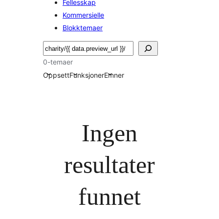
Fellesskap
Kommersielle
Blokktemaer
Søk
0-temaer
Oppsett
Funksjoner
Emner
Ingen
resultater
funnet