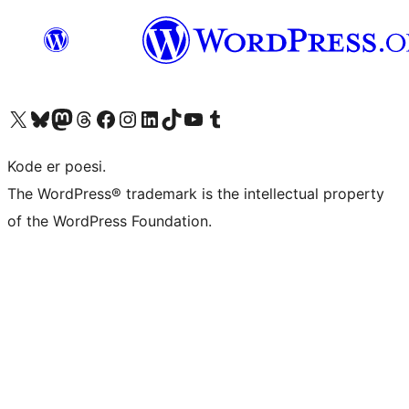
Besøk vår konto på X
Visit our Bluesky account
Besøk vår Mastodon-konto
Visit our Threads account
Besøk vår Facebook-side
Besøk vår Instagram-konto
Besøk vår LinkedIn-konto
Visit our TikTok account
Visit our YouTube channel
Visit our Tumblr account
Kode er poesi.
The WordPress® trademark is the intellectual property
of the WordPress Foundation.