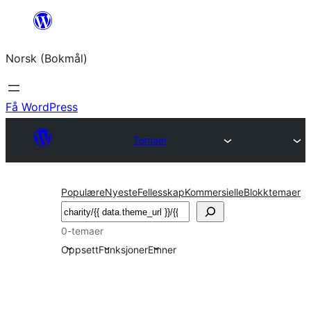
Hopp
til
Norsk (Bokmål)
innhold
Få WordPress
Temaer
Populære
Nyeste
Fellesskap
Kommersielle
Blokktemaer
Søk
0-temaer
Oppsett
Funksjoner
Emner