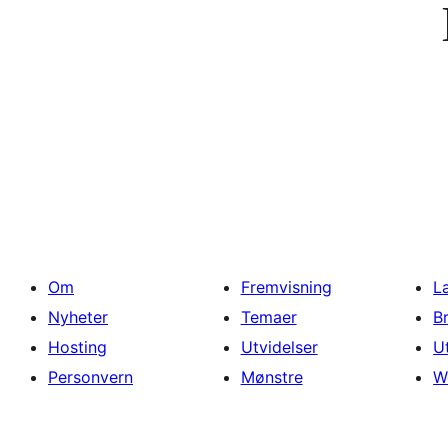
Om
Fremvisning
L
Nyheter
Temaer
B
Hosting
Utvidelser
U
Personvern
Mønstre
W