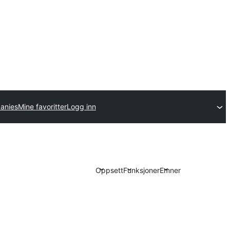
anies
Mine favoritter
Logg inn
Oppsett
Funksjoner
Emner