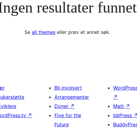
Ingen resultater funnet
Se
all themes
eller prøv et annet søk.
ær
Bli involvert
WordPres
rukerstøtte
Arrangementer
↗
tviklere
Doner
↗
Matt
↗
ordPress.tv
↗
Five for the
bbPress
Future
BuddyPre