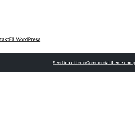
takt
Få WordPress
Send inn et tema
Commercial theme comp