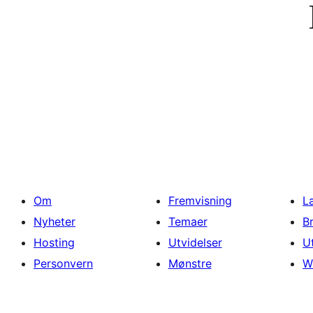
Om
Fremvisning
L
Nyheter
Temaer
B
Hosting
Utvidelser
U
Personvern
Mønstre
W