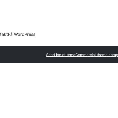
takt
Få WordPress
Send inn et tema
Commercial theme comp