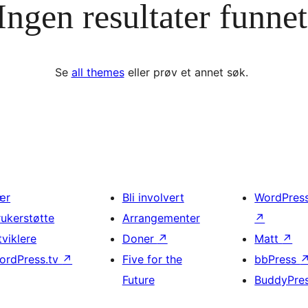
Ingen resultater funnet
Se
all themes
eller prøv et annet søk.
ær
Bli involvert
WordPres
rukerstøtte
Arrangementer
↗
tviklere
Doner
↗
Matt
↗
ordPress.tv
↗
Five for the
bbPress
Future
BuddyPre