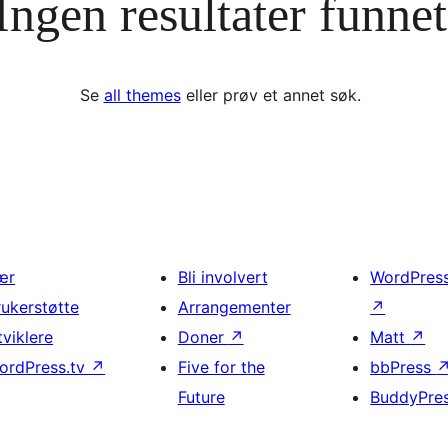
Ingen resultater funnet
Se
all themes
eller prøv et annet søk.
ær
Bli involvert
WordPres
rukerstøtte
Arrangementer
↗
tviklere
Doner
↗
Matt
↗
ordPress.tv
↗
Five for the
bbPress
Future
BuddyPre