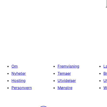
Om
Fremvisning
L
Nyheter
Temaer
B
Hosting
Utvidelser
U
Personvern
Mønstre
W