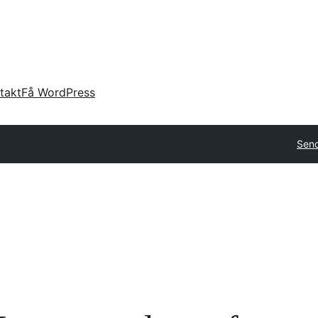
takt
Få WordPress
Send