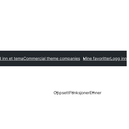
 inn et tema
Commercial theme companies
Mine favoritter
Logg inn
Oppsett
Funksjoner
Emner